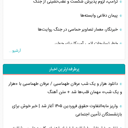
ترامپ، لزوم پذیرش شکست و عقب‌نشینی از جنگ
پیمان دفاعی‌ وابسته‌ها
خبرنگار، معمار تصاویر حماسی در جنگ روایت‌ها
خطر تسلیحات اتمی آمریکا برای جهان
آرشیو...
چگونه عربستان برابر ایران دچار خطای محاسباتی شد؟
پرطرفدارترین اخبار
جاده ابریشم فضایی/ نفوذ راهبردی و فرازمینی چین
دانلود هزار و یک شب عرفان طهماسبی / عرفان طهماسبی با «هزار
انصارالله و تثبیت معادله «محاصره برابر محاصره»
و یک شب» مهمان قلب‌ها شد + متن آهنگ
خبرنگار، خط مقدم جبهه روایت و پاسدار انسجام ملی
واریز مابه‌التفاوت حقوق فروردین ۱۴۰۵ آغاز شد | خبر خوش برای
مصالحه نافرجام سعودی – اماراتی
بازنشستگان تأمین اجتماعی
محدودیت صادرات نفت عربستان