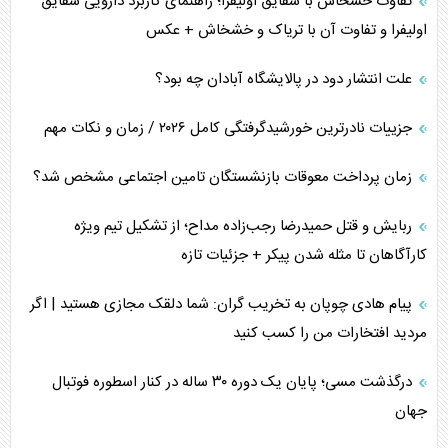
تفاوت خشخاش با شقایق اولیفرا؛ راهنمای کاربرد دارویی شقایق
اولیفرا و تفاوت آن با تریاک و خشخاش + عکس
پشت‌پرده خشم ترامپ از رسانه‌های منتقد
علت انتشار دود در پالایشگاه آبادان چه بود؟
چگونه مقاومت صحنه جنگ را تغییر می‌دهد؟
جزییات نادرترین خورشیدگرفتگی کامل ۲۰۲۶ / زمان و نکات مهم
جنگ رمضان و معضل حضور نظامیان آمریکایی
زمان پرداخت معوقات بازنشستگان تامین اجتماعی مشخص شد؟
تحلیل جامع پدیده تراستی‌ها
ربایش و قتل حمیدرضا رجب‌زاده مداح؛ از تشکیل تیم ویژه
تأثیر جنگ ایران و آمریکا بر اقتصاد جهانی
کارآگاهان تا مثله شدن پیکر + جزئیات تازه
تخریب پل‌ها در اوکراین و فروپاشی روایت دوگانه غرب
پیام هادی چوپان به تخریب گران: شما دلقک مجازی هستید | اگر
مردید افتخارات من را کسب کنید
اربعین، کابوس مشترک تل‌آویو-واشنگتن
درگذشت مسی؛ پایان یک دوره ۳۰ ساله در کنار اسطوره فوتبال
جهان