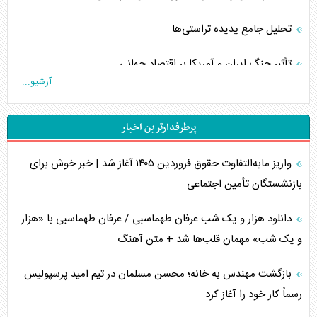
تحلیل جامع پدیده تراستی‌ها
تأثیر جنگ ایران و آمریکا بر اقتصاد جهانی
آرشیو...
تخریب پل‌ها در اوکراین و فروپاشی روایت دوگانه غرب
پرطرفدارترین اخبار
اربعین، کابوس مشترک تل‌آویو-واشنگتن
واریز مابه‌التفاوت حقوق فروردین ۱۴۰۵ آغاز شد | خبر خوش برای
برنامه هفتم توسعه در نقطه کور سیاستگذاری
بازنشستگان تأمین اجتماعی
کنوانسیون دریای خزر در راستای منافع ملی است؟
دانلود هزار و یک شب عرفان طهماسبی / عرفان طهماسبی با «هزار
اوکراین بازوی مخرب آمریکا در غرب آسیا
و یک شب» مهمان قلب‌ها شد + متن آهنگ
اهمیت راهبردی اردن برای آمریکا
بازگشت مهندس به خانه؛ محسن مسلمان در تیم امید پرسپولیس
رسماً کار خود را آغاز کرد
پیام، ظرفیت بالفعل‌نشده تجارت ایران