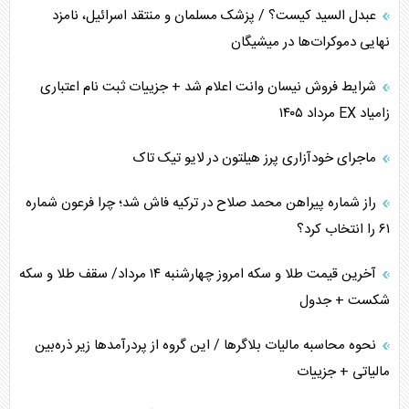
عبدل السید کیست؟ / پزشک مسلمان و منتقد اسرائیل، نامزد
همسویی عربستان با سنتکام علیه متحدان ایران
نهایی دموکرات‌ها در میشیگان
ترامپ و توهم خلع سلاح حماس
شرایط فروش نیسان وانت اعلام شد + جزییات ثبت نام اعتباری
زامیاد EX مرداد ۱۴۰۵
چرا کویت به دنبال شریک امنیتی جدید است؟
ماجرای خودآزاری پرز هیلتون در لایو تیک تاک
اعتراف غرب به قدرت ایران در تثبیت معادلات
راز شماره پیراهن محمد صلاح در ترکیه فاش شد؛ چرا فرعون شماره
خطای راهبردی ترامپ مقابل برزیل
۶۱ را انتخاب کرد؟
متن و حاشیه سفر نتانیاهو به آمریکا
آخرین قیمت طلا و سکه امروز چهارشنبه ۱۴ مرداد/ سقف طلا و سکه
شکست + جدول
نحوه محاسبه مالیات بلاگر‌ها / این گروه از پردرآمد‌ها زیر ذره‌بین
مالیاتی + جزییات