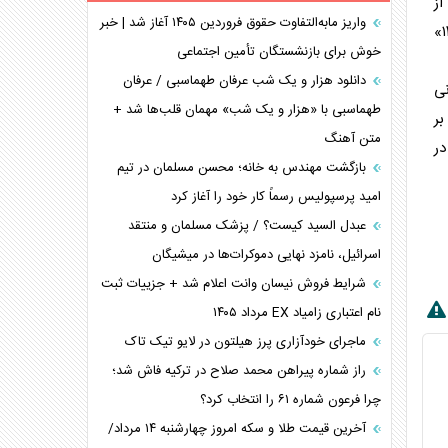
در آسمان بیش از
همسویی عربستان با سنتکام علیه متحدان ایران
واریز مابه‌التفاوت حقوق فروردین ۱۴۰۵ آغاز شد | خبر
۲۵,۰۰۰ دلار در ساعت است و موشک‌های هوا به هوا مانند AIM-9X نزدیک ۴۸۵,۰۰۰ دلار قیمت دارند، در حالی که یک پهپاد «شاهد ۱۳۶»
ترامپ و توهم خلع سلاح حماس
خوش برای بازنشستگان تأمین اجتماعی
چرا کویت به دنبال شریک امنیتی جدید است؟
دانلود هزار و یک شب عرفان طهماسبی / عرفان
 ایرانی
اعتراف غرب به قدرت ایران در تثبیت معادلات
طهماسبی با «هزار و یک شب» مهمان قلب‌ها شد +
بر
متن آهنگ
خطای راهبردی ترامپ مقابل برزیل
در
متن و حاشیه سفر نتانیاهو به آمریکا
بازگشت مهندس به خانه؛ محسن مسلمان در تیم
امید پرسپولیس رسماً کار خود را آغاز کرد
عبدل السید کیست؟ / پزشک مسلمان و منتقد
اسرائیل، نامزد نهایی دموکرات‌ها در میشیگان
شرایط فروش نیسان وانت اعلام شد + جزییات ثبت
نام اعتباری زامیاد EX مرداد ۱۴۰۵
ماجرای خودآزاری پرز هیلتون در لایو تیک تاک
راز شماره پیراهن محمد صلاح در ترکیه فاش شد؛
چرا فرعون شماره ۶۱ را انتخاب کرد؟
آخرین قیمت طلا و سکه امروز چهارشنبه ۱۴ مرداد/