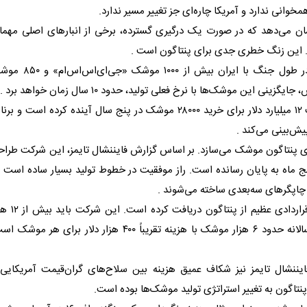
انی ندارد و آمریکا چاره‌ای جز تغییر مسیر ندارد.
شان می‌دهد که در صورت یک درگیری گسترده، برخی از انبارهای اصلی مهما
د. این زنگ خطری جدی برای پنتاگون است .
این روزنامه به نقل از منابع خود گزارش داده که آمریکا در طول جنگ با ایران بیش از ۱۰۰۰
موشک‌ها با نرخ فعلی تولید، حدود ۱۰ سال زمان خواهد برد .
در واکنش به این چالش‌ها، نیروی هوایی آمریکا درخواست ۱۲ میلیارد دلار برای خرید ۲۸۰۰۰ موشک در پنج سال آینده کرده است و 
ی پنتاگون موشک می‌سازد. بر اساس گزارش فایننشال تایمز، این شرکت طرا
نج ماه به پایان رسانده است. راز موفقیت در خطوط تولید بسیار ساده است 
 چاپگرهای سه‌بعدی ساخته می‌شوند .
شرکت «کاستیلیون» که تنها سه سال پیش تأسیس شده، قراردادی عظیم از
موشک فراصوت را در پنج سال تحویل دهد. برنامه تولید سالانه حدود ۶ هزار موشک با هزینه تقریباً ۴۰۰ هزار دلار برای هر م
یننشال تایمز نیز شکاف عمیق هزینه بین سلاح‌های گران‌قیمت آمریکایی 
پنتاگون به تغییر استراتژی تولید موشک‌ها بوده است.