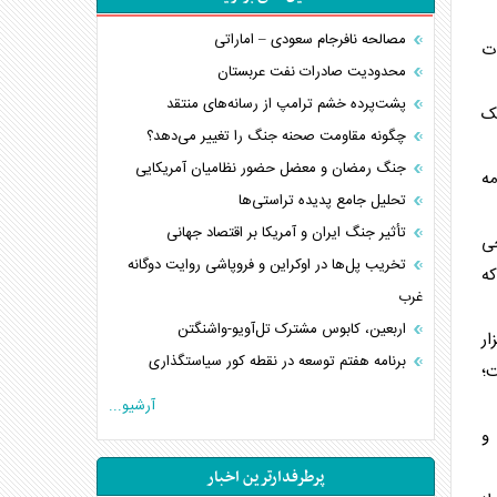
مصالحه نافرجام سعودی – اماراتی
ت
محدودیت صادرات نفت عربستان
پشت‌پرده خشم ترامپ از رسانه‌های منتقد
 موشک «جی‌ای‌اس‌اس‌ام» و ۸۵۰ موشک
چگونه مقاومت صحنه جنگ را تغییر می‌دهد؟
جنگ رمضان و معضل حضور نظامیان آمریکایی
برنامه
تحلیل جامع پدیده تراستی‌ها
تأثیر جنگ ایران و آمریکا بر اقتصاد جهانی
حی
تخریب پل‌ها در اوکراین و فروپاشی روایت دوگانه
که
غرب
اربعین، کابوس مشترک تل‌آویو-واشنگتن
 پنتاگون دریافت کرده است. این شرکت باید بیش از ۱۲ هزار
برنامه هفتم توسعه در نقطه کور سیاستگذاری
وشک است؛
کنوانسیون دریای خزر در راستای منافع ملی است؟
آرشیو...
اوکراین بازوی مخرب آمریکا در غرب آسیا
و
اهمیت راهبردی اردن برای آمریکا
پرطرفدارترین اخبار
پیام، ظرفیت بالفعل‌نشده تجارت ایران