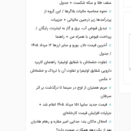
سقف طلا و سکه شکست + جدول
نحوه محاسبه مالیات بلاگر‌ها / این گروه از
پردرآمد‌ها زیر ذره‌بین مالیاتی + جزییات
تبدیل قبوض آب، برق و گاز به اینترنت رایگان /
پرداخت قبوض با همراه من + راهنما
آخرین قیمت دلار، یورو و سایر ارز‌ها ۱۲ مرداد ۱۴۰۵
/ جدول
تفاوت خشخاش با شقایق اولیفرا؛ راهنمای کاربرد
دارویی شقایق اولیفرا و تفاوت آن با تریاک و خشخاش
+ عکس
مریم همتیان از اوج در سینما تا درگذشت بر اثر
سرطان
قیمت جدید سایپا ۱۵۱ مرداد ۱۴۰۵ اعلام شد +
جزئیات افزایش قیمت کارخانه‌ای
انحلال ماکان بند؛ جدایی امیر مقاره و رهام هادیان
بعد از یک دهه همکاری صحت دارد؟