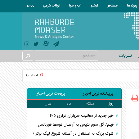
پیوندها
جستجو
آرشیو
آب و هوا
اوقات شرعی
RSS
نشریات
افشای برکناری در موساد پس از شک
پربیننده ترین اخبار
پربحث ترین اخبار
روز
هفته
ماه
سال
خبر جدید از معافیت سربازان فراری ۱۴۰۵
فیلم/ گل سوم بتیس به آرسنال توسط فورنالس
شوک بزرگ به استقلال در آستانه شروع لیگ برتر /