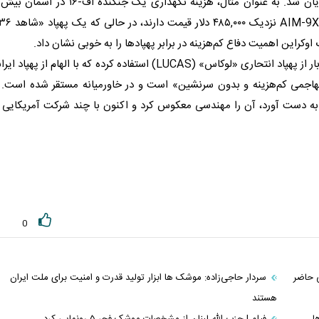
بنابراین این نابرابری هزینه در جنگ با ایران به وضوح نمایان شد. به عنوان مثال، هزینه نگهداری یک جنگنده اف-۱۶ 
بر اساس گزارش فایننشال تایمز ارتش آمریکا برای نخستین بار از پهپاد انتحاری «لوکاس» (LUCAS) استفاده کرده که با الهام از پهپاد
تم تهاجمی کم‌هزینه و بدون سرنشین» است و در خاورمیانه مستقر شده است. 
به دست آورد، آن را مهندسی معکوس کرد و اکنون با چند شرکت آمریکایی 
0
ی حاضر
سردار حاجی‌زاده: موشک ها ابزار تولید قدرت و امنیت برای ملت ایران
هستند
ا
فیلم | حزب الله لبنان از مشخصات موشک فجر ۵ رونمایی کرد