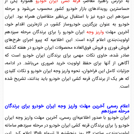
به گزارش راهبرد معاصر،
قرعه کشی
ایران خودرو
همواره یکی از
حساسترین رویدادهای بازار خودرو کشور محسوب می‌شود و مرحله
سیزدهم این دوره نیز با استقبال بی‌نظیر متقاضیان همراه بود.
ایران
خودرو
به عنوان بزرگترین خودروساز کشور، در تازه‌ترین اقدام خود،
آخرین مهلت
واریز وجه
ایران خودرو
را برای برندگان مرحله سیزدهم
اولویت‌بندی اعلام کرده است. این اطلاعیه که پیرو اجرای طرح‌های
فروش فوری و فروش فوق‌العاده محصولات
ایران خودرو
در هفته گذشته
صادر شده، حاوی نکات مهمی برای برندگان
ایران خودرو
است که
آگاهی از آنها برای حفظ اولویت خرید ضروری می‌باشد. در ادامه،
جزئیات کامل این فراخوان، نحوه
واریز وجه
ایران خودرو
و نکات کلیدی
که هر یک از برندگان
قرعه کشی
ایران خودرو
باید بدانند، تشریح شده
است.
اعلام رسمی آخرین مهلت
واریز وجه
ایران خودرو
برای برندگان
مرحله سیزدهم
ایران خودرو
با صدور اطلاعیه‌ای رسمی، آخرین مهلت
واریز وجه
ایران
خودرو
را برای برندگان
قرعه کشی
ایران خودرو
در مرحله سیزدهم سامانه
اولویت‌بندی، ساعت ۲۴ روز پنجشنبه ۱۱ تیرماه ۱۴۰۵ اعلام کرد. این