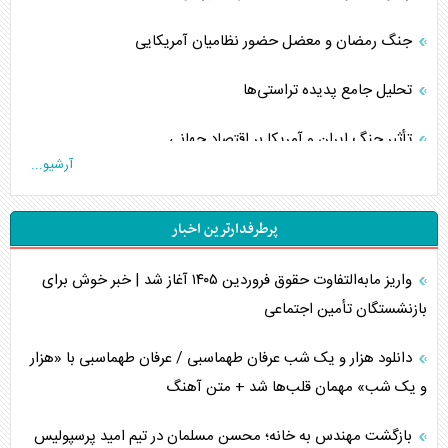
جنگ رمضان و معضل حضور نظامیان آمریکایی
تحلیل جامع پدیده تراستی‌ها
تأثیر جنگ ایران و آمریکا بر اقتصاد جهانی
آرشیو...
تخریب پل‌ها در اوکراین و فروپاشی روایت دوگانه غرب
پرطرفدارترین اخبار
اربعین، کابوس مشترک تل‌آویو-واشنگتن
واریز مابه‌التفاوت حقوق فروردین ۱۴۰۵ آغاز شد | خبر خوش برای
برنامه هفتم توسعه در نقطه کور سیاستگذاری
بازنشستگان تأمین اجتماعی
کنوانسیون دریای خزر در راستای منافع ملی است؟
دانلود هزار و یک شب عرفان طهماسبی / عرفان طهماسبی با «هزار
اوکراین بازوی مخرب آمریکا در غرب آسیا
و یک شب» مهمان قلب‌ها شد + متن آهنگ
اهمیت راهبردی اردن برای آمریکا
بازگشت مهندس به خانه؛ محسن مسلمان در تیم امید پرسپولیس