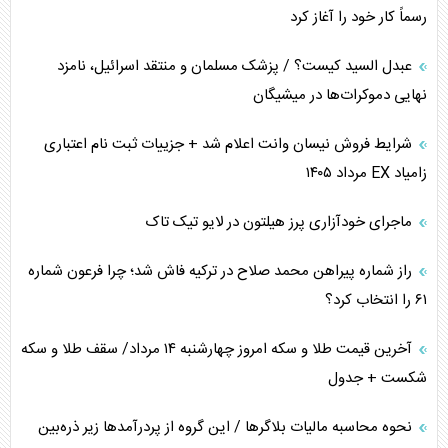
رسماً کار خود را آغاز کرد
پیام، ظرفیت بالفعل‌نشده تجارت ایران
عبدل السید کیست؟ / پزشک مسلمان و منتقد اسرائیل، نامزد
همسویی عربستان با سنتکام علیه متحدان ایران
نهایی دموکرات‌ها در میشیگان
ترامپ و توهم خلع سلاح حماس
شرایط فروش نیسان وانت اعلام شد + جزییات ثبت نام اعتباری
زامیاد EX مرداد ۱۴۰۵
چرا کویت به دنبال شریک امنیتی جدید است؟
ماجرای خودآزاری پرز هیلتون در لایو تیک تاک
اعتراف غرب به قدرت ایران در تثبیت معادلات
راز شماره پیراهن محمد صلاح در ترکیه فاش شد؛ چرا فرعون شماره
خطای راهبردی ترامپ مقابل برزیل
۶۱ را انتخاب کرد؟
متن و حاشیه سفر نتانیاهو به آمریکا
آخرین قیمت طلا و سکه امروز چهارشنبه ۱۴ مرداد/ سقف طلا و سکه
شکست + جدول
نحوه محاسبه مالیات بلاگر‌ها / این گروه از پردرآمد‌ها زیر ذره‌بین