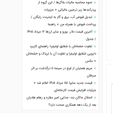
نحوه محاسبه مالیات بلاگر‌ها / این گروه از
پردرآمد‌ها زیر ذره‌بین مالیاتی + جزییات
تبدیل قبوض آب، برق و گاز به اینترنت رایگان /
پرداخت قبوض با همراه من + راهنما
آخرین قیمت دلار، یورو و سایر ارز‌ها ۱۲ مرداد ۱۴۰۵
/ جدول
تفاوت خشخاش با شقایق اولیفرا؛ راهنمای کاربرد
دارویی شقایق اولیفرا و تفاوت آن با تریاک و خشخاش
+ عکس
مریم همتیان از اوج در سینما تا درگذشت بر اثر
سرطان
قیمت جدید سایپا ۱۵۱ مرداد ۱۴۰۵ اعلام شد +
جزئیات افزایش قیمت کارخانه‌ای
انحلال ماکان بند؛ جدایی امیر مقاره و رهام هادیان
بعد از یک دهه همکاری صحت دارد؟