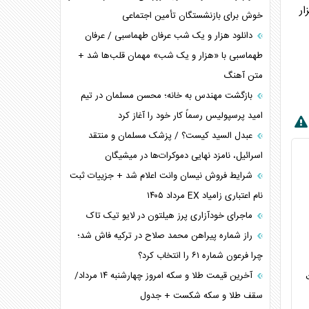
 ۱۶ میلیون و ۸۶۶ هزار
ترامپ و توهم خلع سلاح حماس
خوش برای بازنشستگان تأمین اجتماعی
چرا کویت به دنبال شریک امنیتی جدید است؟
دانلود هزار و یک شب عرفان طهماسبی / عرفان
اعتراف غرب به قدرت ایران در تثبیت معادلات
طهماسبی با «هزار و یک شب» مهمان قلب‌ها شد +
متن آهنگ
خطای راهبردی ترامپ مقابل برزیل
متن و حاشیه سفر نتانیاهو به آمریکا
بازگشت مهندس به خانه؛ محسن مسلمان در تیم
امید پرسپولیس رسماً کار خود را آغاز کرد
عبدل السید کیست؟ / پزشک مسلمان و منتقد
اسرائیل، نامزد نهایی دموکرات‌ها در میشیگان
شرایط فروش نیسان وانت اعلام شد + جزییات ثبت
نام اعتباری زامیاد EX مرداد ۱۴۰۵
ماجرای خودآزاری پرز هیلتون در لایو تیک تاک
راز شماره پیراهن محمد صلاح در ترکیه فاش شد؛
چرا فرعون شماره ۶۱ را انتخاب کرد؟
آخرین قیمت طلا و سکه امروز چهارشنبه ۱۴ مرداد/
سقف طلا و سکه شکست + جدول