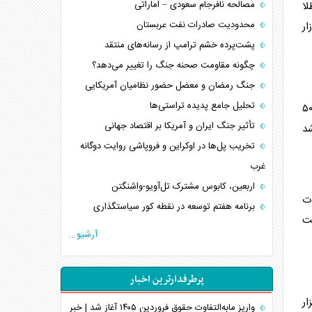
مصالحه نافرجام سعودی – اماراتی
لا
محدودیت صادرات نفت عربستان
ار
پشت‌پرده خشم ترامپ از رسانه‌های منتقد
چگونه مقاومت صحنه جنگ را تغییر می‌دهد؟
جنگ رمضان و معضل حضور نظامیان آمریکایی
تحلیل جامع پدیده تراستی‌ها
ز روی رقم ۱۶۶ میلیون ۵۰۰
تأثیر جنگ ایران و آمریکا بر اقتصاد جهانی
ن رشد
تخریب پل‌ها در اوکراین و فروپاشی روایت دوگانه
غرب
اربعین، کابوس مشترک تل‌آویو-واشنگتن
ت
برنامه هفتم توسعه در نقطه کور سیاستگذاری
داشت
کنوانسیون دریای خزر در راستای منافع ملی است؟
آرشیو...
اوکراین بازوی مخرب آمریکا در غرب آسیا
اهمیت راهبردی اردن برای آمریکا
پرطرفدارترین اخبار
پیام، ظرفیت بالفعل‌نشده تجارت ایران
م ۷۳ میلیون و ۶۰ هزار
همسویی عربستان با سنتکام علیه متحدان ایران
واریز مابه‌التفاوت حقوق فروردین ۱۴۰۵ آغاز شد | خبر