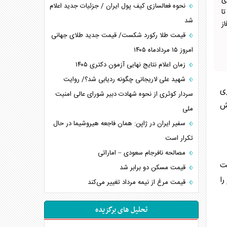
ی
نحوه فعالسازی کیف پول ایران / جزئیات جدید اعلام
تا
شد
ز
قیمت طلا رکورد شکست/ قیمت جدید طلای جهانی
امروز ۱۵ مردادماه ۱۴۰۵
زمان اعلام نتایج نهایی آزمون دکتری ۱۴۰۵
شهید علی لاریجانی چگونه ردیابی شد؟/ روایت
ری
سردار کوثری از نحوه شهادت دبیر شورای عالی امنیت
ش
ملی
سفیر ایران در ژاپن: همان فاجعه هیروشیما در حال
تکرار است
مصالحه نافرجام سعودی – اماراتی
 به سمت
قیمت مسکن دو برابر شد
 را
قیمت مرغ از نیمه مرداد تغییر می‌کند
تحلیل های برگزیده