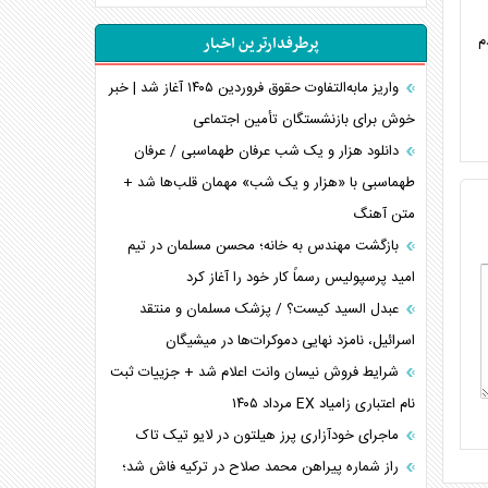
اهمیت راهبردی اردن برای آمریکا
م
پرطرفدارترین اخبار
پیام، ظرفیت بالفعل‌نشده تجارت ایران
همسویی عربستان با سنتکام علیه متحدان ایران
واریز مابه‌التفاوت حقوق فروردین ۱۴۰۵ آغاز شد | خبر
ترامپ و توهم خلع سلاح حماس
خوش برای بازنشستگان تأمین اجتماعی
چرا کویت به دنبال شریک امنیتی جدید است؟
دانلود هزار و یک شب عرفان طهماسبی / عرفان
اعتراف غرب به قدرت ایران در تثبیت معادلات
طهماسبی با «هزار و یک شب» مهمان قلب‌ها شد +
متن آهنگ
خطای راهبردی ترامپ مقابل برزیل
متن و حاشیه سفر نتانیاهو به آمریکا
بازگشت مهندس به خانه؛ محسن مسلمان در تیم
امید پرسپولیس رسماً کار خود را آغاز کرد
عبدل السید کیست؟ / پزشک مسلمان و منتقد
اسرائیل، نامزد نهایی دموکرات‌ها در میشیگان
شرایط فروش نیسان وانت اعلام شد + جزییات ثبت
نام اعتباری زامیاد EX مرداد ۱۴۰۵
ماجرای خودآزاری پرز هیلتون در لایو تیک تاک
راز شماره پیراهن محمد صلاح در ترکیه فاش شد؛