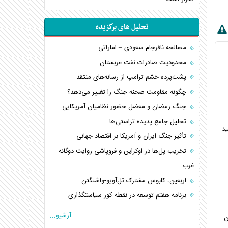
تحلیل های برگزیده
مصالحه نافرجام سعودی – اماراتی
محدودیت صادرات نفت عربستان
پشت‌پرده خشم ترامپ از رسانه‌های منتقد
چگونه مقاومت صحنه جنگ را تغییر می‌دهد؟
جنگ رمضان و معضل حضور نظامیان آمریکایی
تحلیل جامع پدیده تراستی‌ها
ید
تأثیر جنگ ایران و آمریکا بر اقتصاد جهانی
تخریب پل‌ها در اوکراین و فروپاشی روایت دوگانه
غرب
اربعین، کابوس مشترک تل‌آویو-واشنگتن
برنامه هفتم توسعه در نقطه کور سیاستگذاری
کنوانسیون دریای خزر در راستای منافع ملی است؟
آرشیو...
ن
اوکراین بازوی مخرب آمریکا در غرب آسیا