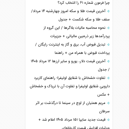
چرا فرعون شماره ۶۱ را انتخاب کرد؟
آخرین قیمت طلا و سکه امروز چهارشنبه ۱۴ مرداد/
سقف طلا و سکه شکست + جدول
نحوه محاسبه مالیات بلاگر‌ها / این گروه از
پردرآمد‌ها زیر ذره‌بین مالیاتی + جزییات
تبدیل قبوض آب، برق و گاز به اینترنت رایگان /
پرداخت قبوض با همراه من + راهنما
آخرین قیمت دلار، یورو و سایر ارز‌ها ۱۲ مرداد ۱۴۰۵
/ جدول
تفاوت خشخاش با شقایق اولیفرا؛ راهنمای کاربرد
دارویی شقایق اولیفرا و تفاوت آن با تریاک و خشخاش
+ عکس
مریم همتیان از اوج در سینما تا درگذشت بر اثر
سرطان
قیمت جدید سایپا ۱۵۱ مرداد ۱۴۰۵ اعلام شد +
جزئیات افزایش قیمت کارخانه‌ای