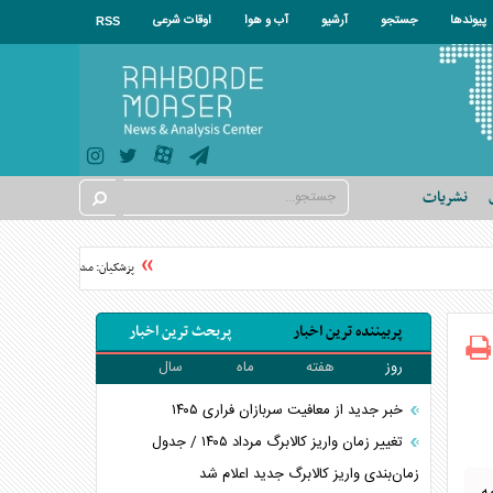
پیوندها
جستجو
آرشیو
آب و هوا
اوقات شرعی
RSS
نشریات
پزشکیان: مشروطه نقطه عطف بیدار
پربیننده ترین اخبار
پربحث ترین اخبار
روز
هفته
ماه
سال
خبر جدید از معافیت سربازان فراری ۱۴۰۵
تغییر زمان واریز کالابرگ مرداد ۱۴۰۵ / جدول
زمان‌بندی واریز کالابرگ جدید اعلام شد