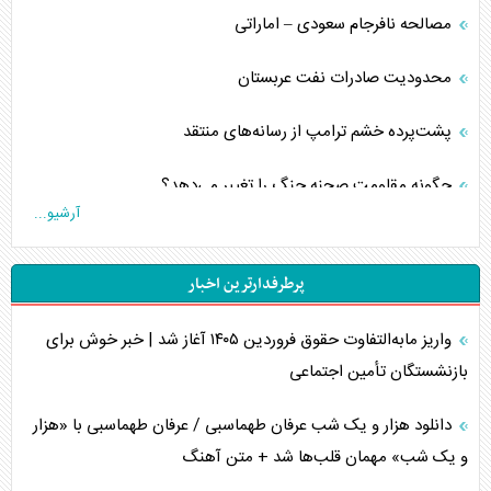
مصالحه نافرجام سعودی – اماراتی
محدودیت صادرات نفت عربستان
پشت‌پرده خشم ترامپ از رسانه‌های منتقد
چگونه مقاومت صحنه جنگ را تغییر می‌دهد؟
آرشیو...
جنگ رمضان و معضل حضور نظامیان آمریکایی
پرطرفدارترین اخبار
تحلیل جامع پدیده تراستی‌ها
واریز مابه‌التفاوت حقوق فروردین ۱۴۰۵ آغاز شد | خبر خوش برای
تأثیر جنگ ایران و آمریکا بر اقتصاد جهانی
بازنشستگان تأمین اجتماعی
تخریب پل‌ها در اوکراین و فروپاشی روایت دوگانه غرب
دانلود هزار و یک شب عرفان طهماسبی / عرفان طهماسبی با «هزار
اربعین، کابوس مشترک تل‌آویو-واشنگتن
و یک شب» مهمان قلب‌ها شد + متن آهنگ