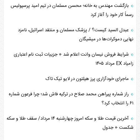
برنامه هفتم توسعه در نقطه کور سیاستگذاری
بازگشت مهندس به خانه؛ محسن مسلمان در تیم امید پرسپولیس
رسماً کار خود را آغاز کرد
کنوانسیون دریای خزر در راستای منافع ملی است؟
عبدل السید کیست؟ / پزشک مسلمان و منتقد اسرائیل، نامزد
اوکراین بازوی مخرب آمریکا در غرب آسیا
نهایی دموکرات‌ها در میشیگان
اهمیت راهبردی اردن برای آمریکا
شرایط فروش نیسان وانت اعلام شد + جزییات ثبت نام اعتباری
زامیاد EX مرداد ۱۴۰۵
پیام، ظرفیت بالفعل‌نشده تجارت ایران
ماجرای خودآزاری پرز هیلتون در لایو تیک تاک
همسویی عربستان با سنتکام علیه متحدان ایران
راز شماره پیراهن محمد صلاح در ترکیه فاش شد؛ چرا فرعون شماره
ترامپ و توهم خلع سلاح حماس
۶۱ را انتخاب کرد؟
چرا کویت به دنبال شریک امنیتی جدید است؟
آخرین قیمت طلا و سکه امروز چهارشنبه ۱۴ مرداد/ سقف طلا و سکه
شکست + جدول