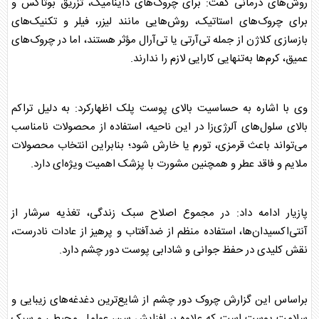
روش‌های درمانی گفت: برای چروک‌های داینامیک، تزریق بوتاکس و
برای چروک‌های استاتیک، روش‌هایی مانند لیزر، فیلر و تکنیک‌های
بازسازی کلاژن از جمله تی‌آرتی یا تی‌آرال مؤثر هستند، اما در چروک‌های
عمیق، کرم‌ها به‌تنهایی کارایی لازم را ندارند.
وی با اشاره به حساسیت بالای
پوست
پلک اظهارکرد: به دلیل تراکم
بالای سلول‌های آلرژی‌زا در این ناحیه، استفاده از محصولات نامناسب
می‌تواند باعث قرمزی، تورم یا خارش شود؛ بنابراین انتخاب محصولات
ملایم و فاقد عطر و همچنین مشورت با پزشک اهمیت ویژه‌ای دارد.
پازیار ادامه داد: در مجموع اصلاح سبک زندگی، تغذیه سرشار از
آنتی‌اکسیدان‌ها، استفاده منظم از ضدآفتاب و پرهیز از عادات نادرست،
نقش کلیدی در حفظ جوانی و شادابی
پوست
دور چشم دارد.
براساس این گزارش چروک دور چشم از شایع‌ترین دغدغه‌های زیبایی و
سلامت
پوست
است که علاوه بر افزایش سن، عوامل محیطی و سبک