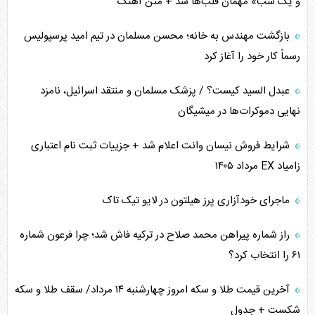
و یک شب» مهمان قلب‌ها شد + متن آهنگ
برنامه هفتم توسعه در نقطه کور سیاستگذاری
بازگشت مهندس به خانه؛ محسن مسلمان در تیم امید پرسپولیس
رسماً کار خود را آغاز کرد
کنوانسیون دریای خزر در راستای منافع ملی است؟
عبدل السید کیست؟ / پزشک مسلمان و منتقد اسرائیل، نامزد
اوکراین بازوی مخرب آمریکا در غرب آسیا
نهایی دموکرات‌ها در میشیگان
اهمیت راهبردی اردن برای آمریکا
شرایط فروش نیسان وانت اعلام شد + جزییات ثبت نام اعتباری
زامیاد EX مرداد ۱۴۰۵
پیام، ظرفیت بالفعل‌نشده تجارت ایران
ماجرای خودآزاری پرز هیلتون در لایو تیک تاک
همسویی عربستان با سنتکام علیه متحدان ایران
راز شماره پیراهن محمد صلاح در ترکیه فاش شد؛ چرا فرعون شماره
ترامپ و توهم خلع سلاح حماس
۶۱ را انتخاب کرد؟
چرا کویت به دنبال شریک امنیتی جدید است؟
آخرین قیمت طلا و سکه امروز چهارشنبه ۱۴ مرداد/ سقف طلا و سکه
شکست + جدول