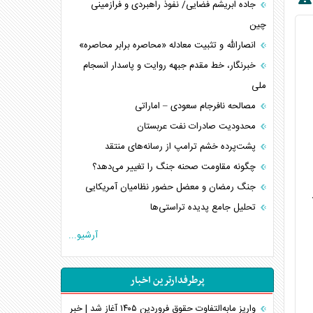
جاده ابریشم فضایی/ نفوذ راهبردی و فرازمینی
چین
انصارالله و تثبیت معادله «محاصره برابر محاصره»
خبرنگار، خط مقدم جبهه روایت و پاسدار انسجام
ملی
مصالحه نافرجام سعودی – اماراتی
محدودیت صادرات نفت عربستان
پشت‌پرده خشم ترامپ از رسانه‌های منتقد
چگونه مقاومت صحنه جنگ را تغییر می‌دهد؟
جنگ رمضان و معضل حضور نظامیان آمریکایی
تحلیل جامع پدیده تراستی‌ها
تأثیر جنگ ایران و آمریکا بر اقتصاد جهانی
آرشیو...
تخریب پل‌ها در اوکراین و فروپاشی روایت دوگانه
غرب
پرطرفدارترین اخبار
اربعین، کابوس مشترک تل‌آویو-واشنگتن
برنامه هفتم توسعه در نقطه کور سیاستگذاری
واریز مابه‌التفاوت حقوق فروردین ۱۴۰۵ آغاز شد | خبر