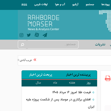
پیوندها
جستجو
آرشیو
آب و هوا
اوقات شرعی
RSS
نشریات
غریب آبادی: امنیت خلیج فارس با
پربیننده ترین اخبار
پربحث ترین اخبار
روز
هفته
ماه
سال
قیمت طلا امروز ۱۶ مرداد ۱۴۰۵
افشای برکناری در موساد پس از شکست پروژه علیه
ایران