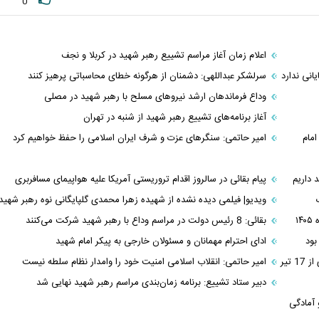
0
اعلام زمان آغاز مراسم تشییع رهبر شهید در کربلا و نجف
نی ندارد
سرلشکر عبداللهی: دشمنان از هرگونه خطای محاسباتی پرهیز کنند
وداع فرماندهان ارشد نیروهای مسلح با رهبر شهید در مصلی
آغاز برنامه‌های تشییع رهبر شهید از شنبه در تهران
امام
امیر حاتمی: سنگرهای عزت و شرف ایران اسلامی را حفظ خواهیم کرد
پیام بقائی در سالروز اقدام تروریستی آمریکا علیه هواپیمای مسافربری
ویدیو| فیلمی دیده نشده از شهیده زهرا محمدی گلپایگانی نوه رهبر شهید
بقائی: 8 رئیس دولت در مراسم وداع با رهبر شهید شرکت می‌کنند
بود
ادای احترام مهمانان و مسئولان خارجی به پیکر امام شهید
تیر
امیر حاتمی: انقلاب اسلامی امنیت خود را وامدار نظام‌ سلطه نیست
دبیر ستاد تشییع: برنامه زمان‌بندی مراسم رهبر شهید نهایی شد
 آمادگی