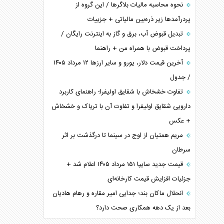
نحوه محاسبه مالیات بلاگر‌ها / این گروه از
پردرآمد‌ها زیر ذره‌بین مالیاتی + جزییات
تبدیل قبوض آب، برق و گاز به اینترنت رایگان /
پرداخت قبوض با همراه من + راهنما
آخرین قیمت دلار، یورو و سایر ارز‌ها ۱۲ مرداد ۱۴۰۵
/ جدول
تفاوت خشخاش با شقایق اولیفرا؛ راهنمای کاربرد
دارویی شقایق اولیفرا و تفاوت آن با تریاک و خشخاش
+ عکس
مریم همتیان از اوج در سینما تا درگذشت بر اثر
سرطان
قیمت جدید سایپا ۱۵۱ مرداد ۱۴۰۵ اعلام شد +
جزئیات افزایش قیمت کارخانه‌ای
انحلال ماکان بند؛ جدایی امیر مقاره و رهام هادیان
بعد از یک دهه همکاری صحت دارد؟