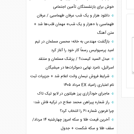
خوش برای بازنشستگان تأمین اجتماعی
کنوانسیون دریای خزر در راستای منافع ملی است؟
اوکراین بازوی مخرب آمریکا در غرب آسیا
دانلود هزار و یک شب عرفان طهماسبی / عرفان
اهمیت راهبردی اردن برای آمریکا
طهماسبی با «هزار و یک شب» مهمان قلب‌ها شد +
متن آهنگ
پیام، ظرفیت بالفعل‌نشده تجارت ایران
همسویی عربستان با سنتکام علیه متحدان ایران
بازگشت مهندس به خانه؛ محسن مسلمان در تیم
ترامپ و توهم خلع سلاح حماس
امید پرسپولیس رسماً کار خود را آغاز کرد
چرا کویت به دنبال شریک امنیتی جدید است؟
عبدل السید کیست؟ / پزشک مسلمان و منتقد
اسرائیل، نامزد نهایی دموکرات‌ها در میشیگان
شرایط فروش نیسان وانت اعلام شد + جزییات ثبت
نام اعتباری زامیاد EX مرداد ۱۴۰۵
ماجرای خودآزاری پرز هیلتون در لایو تیک تاک
راز شماره پیراهن محمد صلاح در ترکیه فاش شد؛
چرا فرعون شماره ۶۱ را انتخاب کرد؟
آخرین قیمت طلا و سکه امروز چهارشنبه ۱۴ مرداد/
سقف طلا و سکه شکست + جدول