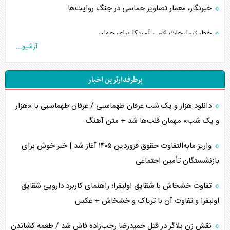
خبرنگار، معمار تصاویر حماسی در جنگ روایت‌ها
خطر تسلیحات اتمی آمریکا برای جهان
آرشیو...
چگونه عربستان برابر ایران دچار خطای محاسباتی شد؟
پرطرفدارترین اخبار
جاده ابریشم فضایی/ نفوذ راهبردی و فرازمینی چین
دانلود هزار و یک شب عرفان طهماسبی / عرفان طهماسبی با «هزار
انصارالله و تثبیت معادله «محاصره برابر محاصره»
و یک شب» مهمان قلب‌ها شد + متن آهنگ
خبرنگار، خط مقدم جبهه روایت و پاسدار انسجام ملی
واریز مابه‌التفاوت حقوق فروردین ۱۴۰۵ آغاز شد | خبر خوش برای
مصالحه نافرجام سعودی – اماراتی
بازنشستگان تأمین اجتماعی
محدودیت صادرات نفت عربستان
تفاوت خشخاش با شقایق اولیفرا؛ راهنمای کاربرد دارویی شقایق
اولیفرا و تفاوت آن با تریاک و خشخاش + عکس
پشت‌پرده خشم ترامپ از رسانه‌های منتقد
نقش زن بلاگر در قتل حمیدرضا رجب‌زاده فاش شد / طعمه کشاندن