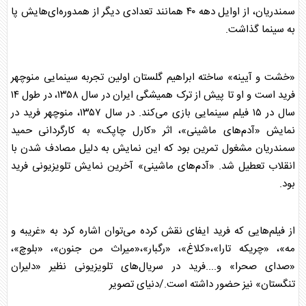
سمندریان، از اوایل دهه ۴۰ همانند تعدادی دیگر از همدوره‌ای‌هایش پا
به سینما گذاشت.
«خشت و آیینه» ساخته ابراهیم گلستان اولین تجربه سینمایی منوچهر
فرید است و او تا پیش از ترک همیشگی ایران در سال ۱۳۵۸، در طول ۱۴
سال در ۱۵ فیلم سینمایی بازی می‌کند. در سال ۱۳۵۷، منوچهر فرید در
نمایش «آدم‌های ماشینی»، اثر «کارل چاپک» به کارگردانی حمید
سمندریان مشغول تمرین بود که این نمایش به دلیل مصادف شدن با
انقلاب تعطیل شد. «آدم‌های ماشینی» آخرین نمایش تلویزیونی فرید
بود.
از فیلم‌هایی که فرید ایفای نقش کرده می‌توان اشاره کرد به «غریبه و
مه»، «چریکه تارا»،«کلاغ»، «رگبار»،«میراث من جنون»، «بلوچ»،
«صدای صحرا» و....فرید در سریال‌های تلویزیونی نظیر «دلیران
تنگستان» نیز حضور داشته است./دنیای تصویر