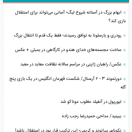
ابهام بزرگ در آستانه شروع لیگ؛ آسانی می‌تواند برای استقلال
بازی کند؟
رودری و بارسلونا به توافق رسیدند؛ فقط یک قدم تا انتقال بزرگ
ساخت مجسمه‌های خدای هندو در کارگاهی در بمبئی + عکس
عکس/ راهبان ژاپنی در مراسم سالانه نظافت معابد در معبد
دورتموند ۳ - ۲ آرسنال/ شکست قهرمان انگلیس در یک بازی پنج
گله
لیورپول در آنفیلد مغلوب موناکو شد
ببینید/ مداحی حمیدرضا رجب زاده
نکونام، بیرانوند و کریمی؛ این ترکیب قرار بود در استقلال باشد!