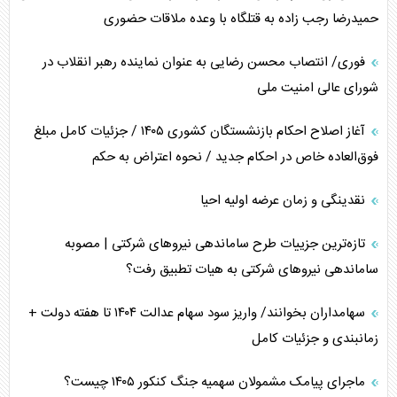
چگونه مقاومت صحنه جنگ را تغییر می‌دهد؟
حمیدرضا رجب زاده به قتلگاه با وعده ملاقات حضوری
جنگ رمضان و معضل حضور نظامیان آمریکایی
فوری/ انتصاب محسن رضایی به عنوان نماینده رهبر انقلاب در
شورای عالی امنیت ملی
تحلیل جامع پدیده تراستی‌ها
آغاز اصلاح احکام بازنشستگان کشوری ۱۴۰۵ / جزئیات کامل مبلغ
تأثیر جنگ ایران و آمریکا بر اقتصاد جهانی
فوق‌العاده خاص در احکام جدید / نحوه اعتراض به حکم
تخریب پل‌ها در اوکراین و فروپاشی روایت دوگانه غرب
نقدینگی و زمان عرضه اولیه احیا
اربعین، کابوس مشترک تل‌آویو-واشنگتن
تازه‌ترین جزییات طرح ساماندهی نیرو‌های شرکتی | مصوبه
ساماندهی نیرو‌های شرکتی به هیات تطبیق رفت؟
سهامداران بخوانند/ واریز سود سهام عدالت ۱۴۰۴ تا هفته دولت +
زمانبندی و جزئیات کامل
ماجرای پیامک مشمولان سهمیه جنگ کنکور ۱۴۰۵ چیست؟