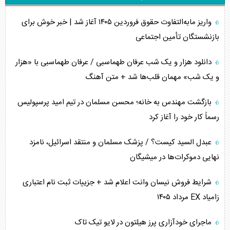
اربعین، کابوس مشترک تل‌آویو-واشنگتن
واریز مابه‌التفاوت حقوق فروردین ۱۴۰۵ آغاز شد | خبر خوش برای
برنامه هفتم توسعه در نقطه کور سیاستگذاری
بازنشستگان تأمین اجتماعی
کنوانسیون دریای خزر در راستای منافع ملی است؟
دانلود هزار و یک شب عرفان طهماسبی / عرفان طهماسبی با «هزار
اوکراین بازوی مخرب آمریکا در غرب آسیا
و یک شب» مهمان قلب‌ها شد + متن آهنگ
اهمیت راهبردی اردن برای آمریکا
بازگشت مهندس به خانه؛ محسن مسلمان در تیم امید پرسپولیس
رسماً کار خود را آغاز کرد
پیام، ظرفیت بالفعل‌نشده تجارت ایران
عبدل السید کیست؟ / پزشک مسلمان و منتقد اسرائیل، نامزد
همسویی عربستان با سنتکام علیه متحدان ایران
نهایی دموکرات‌ها در میشیگان
ترامپ و توهم خلع سلاح حماس
شرایط فروش نیسان وانت اعلام شد + جزییات ثبت نام اعتباری
زامیاد EX مرداد ۱۴۰۵
چرا کویت به دنبال شریک امنیتی جدید است؟
ماجرای خودآزاری پرز هیلتون در لایو تیک تاک
اعتراف غرب به قدرت ایران در تثبیت معادلات