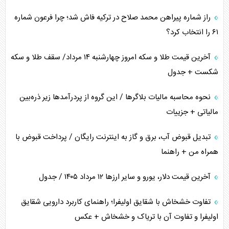
راز شماره پیراهن محمد صلاح در ترکیه فاش شد؛ چرا فرعون شماره
خطای راهبردی ترامپ مقابل برزیل
۶۱ را انتخاب کرد؟
متن و حاشیه سفر نتانیاهو به آمریکا
آخرین قیمت طلا و سکه امروز چهارشنبه ۱۴ مرداد/ سقف طلا و سکه
شکست + جدول
نحوه محاسبه مالیات بلاگر‌ها / این گروه از پردرآمد‌ها زیر ذره‌بین
مالیاتی + جزییات
تبدیل قبوض آب، برق و گاز به اینترنت رایگان / پرداخت قبوض با
همراه من + راهنما
آخرین قیمت دلار، یورو و سایر ارز‌ها ۱۲ مرداد ۱۴۰۵ / جدول
تفاوت خشخاش با شقایق اولیفرا؛ راهنمای کاربرد دارویی شقایق
اولیفرا و تفاوت آن با تریاک و خشخاش + عکس