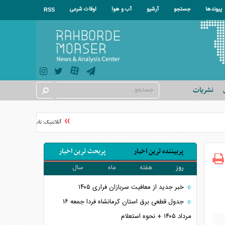
پیوندها
جستجو
آرشیو
آب و هوا
اوقات شرعی
RSS
نشریات
آتلانتیک: تاب‌آوری ایران دولت ترا
پربیننده ترین اخبار
پربحث ترین اخبار
روز
هفته
ماه
سال
خبر جدید از معافیت سربازان فراری ۱۴۰۵
جدول قطعی برق استان کرمانشاه فردا جمعه ۱۶
مرداد ۱۴۰۵ + نحوه استعلام