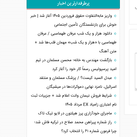
پرطرفدارترین اخبار
اربعین، کابوس مشترک تل‌آویو-واشنگتن
؛
برنامه هفتم توسعه در نقطه کور سیاستگذاری
واریز مابه‌التفاوت حقوق فروردین ۱۴۰۵ آغاز شد | خبر
خوش برای بازنشستگان تأمین اجتماعی
کنوانسیون دریای خزر در راستای منافع ملی است؟
اوکراین بازوی مخرب آمریکا در غرب آسیا
دانلود هزار و یک شب عرفان طهماسبی / عرفان
اهمیت راهبردی اردن برای آمریکا
طهماسبی با «هزار و یک شب» مهمان قلب‌ها شد +
متن آهنگ
پیام، ظرفیت بالفعل‌نشده تجارت ایران
همسویی عربستان با سنتکام علیه متحدان ایران
بازگشت مهندس به خانه؛ محسن مسلمان در تیم
ترامپ و توهم خلع سلاح حماس
امید پرسپولیس رسماً کار خود را آغاز کرد
چرا کویت به دنبال شریک امنیتی جدید است؟
عبدل السید کیست؟ / پزشک مسلمان و منتقد
اسرائیل، نامزد نهایی دموکرات‌ها در میشیگان
شرایط فروش نیسان وانت اعلام شد + جزییات ثبت
نام اعتباری زامیاد EX مرداد ۱۴۰۵
ماجرای خودآزاری پرز هیلتون در لایو تیک تاک
راز شماره پیراهن محمد صلاح در ترکیه فاش شد؛
چرا فرعون شماره ۶۱ را انتخاب کرد؟