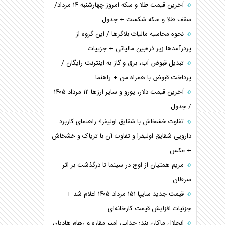
آخرین قیمت طلا و سکه امروز چهارشنبه ۱۴ مرداد/
سقف طلا و سکه شکست + جدول
نحوه محاسبه مالیات بلاگر‌ها / این گروه از
پردرآمد‌ها زیر ذره‌بین مالیاتی + جزییات
تبدیل قبوض آب، برق و گاز به اینترنت رایگان /
پرداخت قبوض با همراه من + راهنما
آخرین قیمت دلار، یورو و سایر ارز‌ها ۱۲ مرداد ۱۴۰۵
/ جدول
تفاوت خشخاش با شقایق اولیفرا؛ راهنمای کاربرد
دارویی شقایق اولیفرا و تفاوت آن با تریاک و خشخاش
+ عکس
مریم همتیان از اوج در سینما تا درگذشت بر اثر
سرطان
قیمت جدید سایپا ۱۵۱ مرداد ۱۴۰۵ اعلام شد +
جزئیات افزایش قیمت کارخانه‌ای
انحلال ماکان بند؛ جدایی امیر مقاره و رهام هادیان