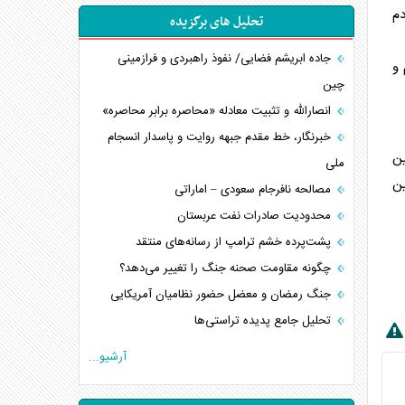
دم
تحلیل های برگزیده
جاده ابریشم فضایی/ نفوذ راهبردی و فرازمینی
 و
چین
انصارالله و تثبیت معادله «محاصره برابر محاصره»
خبرنگار، خط مقدم جبهه روایت و پاسدار انسجام
ن
ملی
ین
مصالحه نافرجام سعودی – اماراتی
محدودیت صادرات نفت عربستان
پشت‌پرده خشم ترامپ از رسانه‌های منتقد
چگونه مقاومت صحنه جنگ را تغییر می‌دهد؟
جنگ رمضان و معضل حضور نظامیان آمریکایی
تحلیل جامع پدیده تراستی‌ها
تأثیر جنگ ایران و آمریکا بر اقتصاد جهانی
آرشیو...
تخریب پل‌ها در اوکراین و فروپاشی روایت دوگانه
غرب