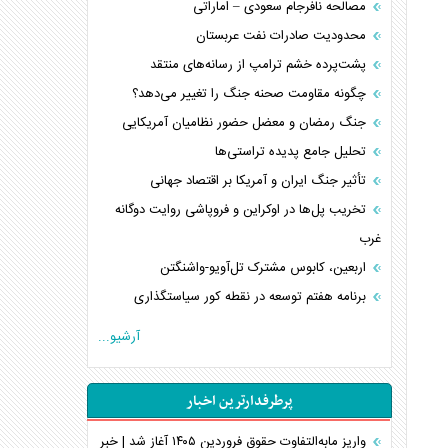
مصالحه نافرجام سعودی – اماراتی
محدودیت صادرات نفت عربستان
پشت‌پرده خشم ترامپ از رسانه‌های منتقد
چگونه مقاومت صحنه جنگ را تغییر می‌دهد؟
جنگ رمضان و معضل حضور نظامیان آمریکایی
تحلیل جامع پدیده تراستی‌ها
تأثیر جنگ ایران و آمریکا بر اقتصاد جهانی
تخریب پل‌ها در اوکراین و فروپاشی روایت دوگانه
غرب
اربعین، کابوس مشترک تل‌آویو-واشنگتن
برنامه هفتم توسعه در نقطه کور سیاستگذاری
کنوانسیون دریای خزر در راستای منافع ملی است؟
آرشیو...
اوکراین بازوی مخرب آمریکا در غرب آسیا
اهمیت راهبردی اردن برای آمریکا
پرطرفدارترین اخبار
پیام، ظرفیت بالفعل‌نشده تجارت ایران
همسویی عربستان با سنتکام علیه متحدان ایران
واریز مابه‌التفاوت حقوق فروردین ۱۴۰۵ آغاز شد | خبر