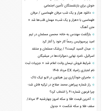
ترامپ و توهم خلع سلاح حماس
خوش برای بازنشستگان تأمین اجتماعی
چرا کویت به دنبال شریک امنیتی جدید است؟
دانلود هزار و یک شب عرفان طهماسبی / عرفان
اعتراف غرب به قدرت ایران در تثبیت معادلات
طهماسبی با «هزار و یک شب» مهمان قلب‌ها شد +
متن آهنگ
خطای راهبردی ترامپ مقابل برزیل
متن و حاشیه سفر نتانیاهو به آمریکا
بازگشت مهندس به خانه؛ محسن مسلمان در تیم
امید پرسپولیس رسماً کار خود را آغاز کرد
عبدل السید کیست؟ / پزشک مسلمان و منتقد
اسرائیل، نامزد نهایی دموکرات‌ها در میشیگان
شرایط فروش نیسان وانت اعلام شد + جزییات ثبت
نام اعتباری زامیاد EX مرداد ۱۴۰۵
ماجرای خودآزاری پرز هیلتون در لایو تیک تاک
راز شماره پیراهن محمد صلاح در ترکیه فاش شد؛
چرا فرعون شماره ۶۱ را انتخاب کرد؟
آخرین قیمت طلا و سکه امروز چهارشنبه ۱۴ مرداد/
سقف طلا و سکه شکست + جدول