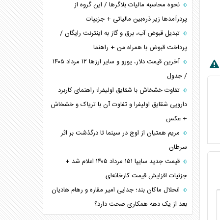
نحوه محاسبه مالیات بلاگر‌ها / این گروه از
پردرآمد‌ها زیر ذره‌بین مالیاتی + جزییات
تبدیل قبوض آب، برق و گاز به اینترنت رایگان /
پرداخت قبوض با همراه من + راهنما
آخرین قیمت دلار، یورو و سایر ارز‌ها ۱۲ مرداد ۱۴۰۵
/ جدول
تفاوت خشخاش با شقایق اولیفرا؛ راهنمای کاربرد
دارویی شقایق اولیفرا و تفاوت آن با تریاک و خشخاش
+ عکس
مریم همتیان از اوج در سینما تا درگذشت بر اثر
سرطان
قیمت جدید سایپا ۱۵۱ مرداد ۱۴۰۵ اعلام شد +
جزئیات افزایش قیمت کارخانه‌ای
انحلال ماکان بند؛ جدایی امیر مقاره و رهام هادیان
بعد از یک دهه همکاری صحت دارد؟