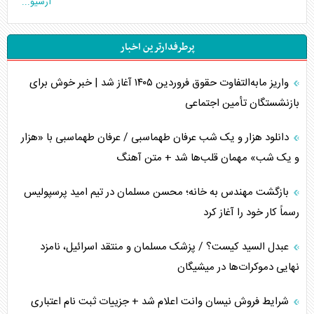
آرشیو...
تخریب پل‌ها در اوکراین و فروپاشی روایت دوگانه غرب
پرطرفدارترین اخبار
اربعین، کابوس مشترک تل‌آویو-واشنگتن
واریز مابه‌التفاوت حقوق فروردین ۱۴۰۵ آغاز شد | خبر خوش برای
برنامه هفتم توسعه در نقطه کور سیاستگذاری
بازنشستگان تأمین اجتماعی
کنوانسیون دریای خزر در راستای منافع ملی است؟
دانلود هزار و یک شب عرفان طهماسبی / عرفان طهماسبی با «هزار
اوکراین بازوی مخرب آمریکا در غرب آسیا
و یک شب» مهمان قلب‌ها شد + متن آهنگ
اهمیت راهبردی اردن برای آمریکا
بازگشت مهندس به خانه؛ محسن مسلمان در تیم امید پرسپولیس
رسماً کار خود را آغاز کرد
پیام، ظرفیت بالفعل‌نشده تجارت ایران
عبدل السید کیست؟ / پزشک مسلمان و منتقد اسرائیل، نامزد
همسویی عربستان با سنتکام علیه متحدان ایران
نهایی دموکرات‌ها در میشیگان
ترامپ و توهم خلع سلاح حماس
شرایط فروش نیسان وانت اعلام شد + جزییات ثبت نام اعتباری