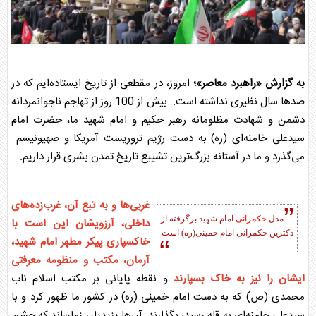
به گزارش «راهبرد معاصر»؛
امروز، در مقطعی از تاریخ ایستاده‌ایم که در
صدها سال نظیری نداشته است. بیش از 100 روز از تهاجم ناجوانمردانه
دشمن و شهادت مظلومانه رهبر حکیم و امام شهید ما، حضرت امام
سیدعلی خامنه‌ای (ره) به دست رژیم تروریست آمریکا و صهیونیسم
می‌گذرد و ما در آستانه بزرگ‌ترین تشییع تاریخ تمدن بشری قرار داریم.
غربی‌ها و به تبع آن، غرب‌زده‌های
مدل
حکمرانی
امام شهید برگرفته از
داخلی، آرزویشان این است با
دکترین
حکمرانی
امام خمینی(ره) است
خاکسپاری پیکر مطهر امام شهید،
آرمان، مکتب و منظومه معرفتی
ایشان را نیز به خاک بسپارند
و نقطه پایانی بر مکتب اسلام ناب
محمدی (ص) که به دست امام خمینی (ره) در کشور ما ظهور کرد و با
سیدعلی خامنه‌ای به قله رسید، بگذارند. آن‌ها یزیدیان زمان‌اند که جشن