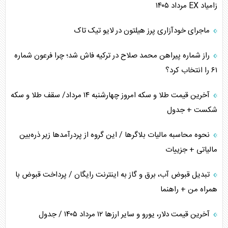
زامیاد EX مرداد ۱۴۰۵
چرا کویت به دنبال شریک امنیتی جدید است؟
ماجرای خودآزاری پرز هیلتون در لایو تیک تاک
اعتراف غرب به قدرت ایران در تثبیت معادلات
راز شماره پیراهن محمد صلاح در ترکیه فاش شد؛ چرا فرعون شماره
خطای راهبردی ترامپ مقابل برزیل
۶۱ را انتخاب کرد؟
متن و حاشیه سفر نتانیاهو به آمریکا
آخرین قیمت طلا و سکه امروز چهارشنبه ۱۴ مرداد/ سقف طلا و سکه
شکست + جدول
نحوه محاسبه مالیات بلاگر‌ها / این گروه از پردرآمد‌ها زیر ذره‌بین
مالیاتی + جزییات
تبدیل قبوض آب، برق و گاز به اینترنت رایگان / پرداخت قبوض با
همراه من + راهنما
آخرین قیمت دلار، یورو و سایر ارز‌ها ۱۲ مرداد ۱۴۰۵ / جدول