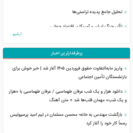
تحلیل جامع پدیده تراستی‌ها
تأثیر جنگ ایران و آمریکا بر اقتصاد جهانی
آرشیو...
تخریب پل‌ها در اوکراین و فروپاشی روایت دوگانه غرب
پرطرفدارترین اخبار
اربعین، کابوس مشترک تل‌آویو-واشنگتن
واریز مابه‌التفاوت حقوق فروردین ۱۴۰۵ آغاز شد | خبر خوش برای
برنامه هفتم توسعه در نقطه کور سیاستگذاری
بازنشستگان تأمین اجتماعی
کنوانسیون دریای خزر در راستای منافع ملی است؟
دانلود هزار و یک شب عرفان طهماسبی / عرفان طهماسبی با «هزار
اوکراین بازوی مخرب آمریکا در غرب آسیا
و یک شب» مهمان قلب‌ها شد + متن آهنگ
اهمیت راهبردی اردن برای آمریکا
بازگشت مهندس به خانه؛ محسن مسلمان در تیم امید پرسپولیس
رسماً کار خود را آغاز کرد
پیام، ظرفیت بالفعل‌نشده تجارت ایران