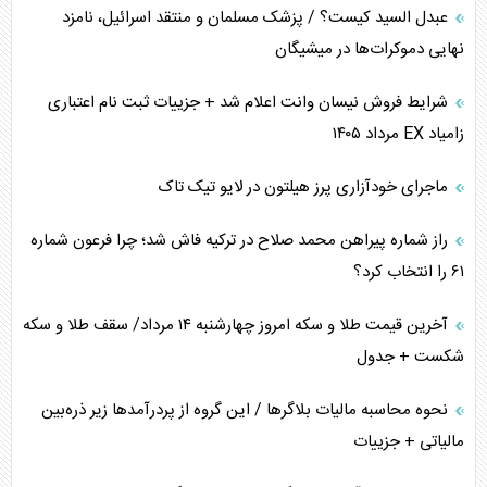
عبدل السید کیست؟ / پزشک مسلمان و منتقد اسرائیل، نامزد
همسویی عربستان با سنتکام علیه متحدان ایران
نهایی دموکرات‌ها در میشیگان
ترامپ و توهم خلع سلاح حماس
شرایط فروش نیسان وانت اعلام شد + جزییات ثبت نام اعتباری
زامیاد EX مرداد ۱۴۰۵
چرا کویت به دنبال شریک امنیتی جدید است؟
ماجرای خودآزاری پرز هیلتون در لایو تیک تاک
اعتراف غرب به قدرت ایران در تثبیت معادلات
راز شماره پیراهن محمد صلاح در ترکیه فاش شد؛ چرا فرعون شماره
خطای راهبردی ترامپ مقابل برزیل
۶۱ را انتخاب کرد؟
متن و حاشیه سفر نتانیاهو به آمریکا
آخرین قیمت طلا و سکه امروز چهارشنبه ۱۴ مرداد/ سقف طلا و سکه
شکست + جدول
نحوه محاسبه مالیات بلاگر‌ها / این گروه از پردرآمد‌ها زیر ذره‌بین
مالیاتی + جزییات