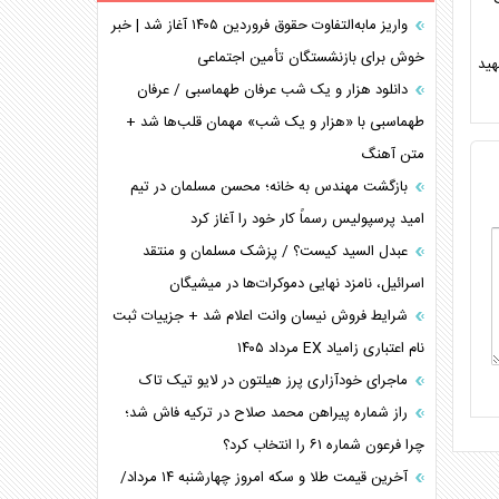
برنامه هفتم توسعه در نقطه کور سیاستگذاری
واریز مابه‌التفاوت حقوق فروردین ۱۴۰۵ آغاز شد | خبر
خوش برای بازنشستگان تأمین اجتماعی
کنوانسیون دریای خزر در راستای منافع ملی است؟
هید
اوکراین بازوی مخرب آمریکا در غرب آسیا
دانلود هزار و یک شب عرفان طهماسبی / عرفان
اهمیت راهبردی اردن برای آمریکا
طهماسبی با «هزار و یک شب» مهمان قلب‌ها شد +
متن آهنگ
پیام، ظرفیت بالفعل‌نشده تجارت ایران
همسویی عربستان با سنتکام علیه متحدان ایران
بازگشت مهندس به خانه؛ محسن مسلمان در تیم
ترامپ و توهم خلع سلاح حماس
امید پرسپولیس رسماً کار خود را آغاز کرد
چرا کویت به دنبال شریک امنیتی جدید است؟
عبدل السید کیست؟ / پزشک مسلمان و منتقد
اسرائیل، نامزد نهایی دموکرات‌ها در میشیگان
شرایط فروش نیسان وانت اعلام شد + جزییات ثبت
نام اعتباری زامیاد EX مرداد ۱۴۰۵
ماجرای خودآزاری پرز هیلتون در لایو تیک تاک
راز شماره پیراهن محمد صلاح در ترکیه فاش شد؛
چرا فرعون شماره ۶۱ را انتخاب کرد؟
آخرین قیمت طلا و سکه امروز چهارشنبه ۱۴ مرداد/