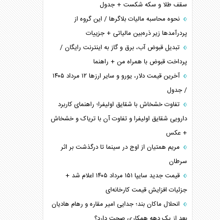
سقف طلا و سکه شکست + جدول
نحوه محاسبه مالیات بلاگر‌ها / این گروه از
پردرآمد‌ها زیر ذره‌بین مالیاتی + جزییات
تبدیل قبوض آب، برق و گاز به اینترنت رایگان /
پرداخت قبوض با همراه من + راهنما
آخرین قیمت دلار، یورو و سایر ارز‌ها ۱۲ مرداد ۱۴۰۵
/ جدول
تفاوت خشخاش با شقایق اولیفرا؛ راهنمای کاربرد
دارویی شقایق اولیفرا و تفاوت آن با تریاک و خشخاش
+ عکس
مریم همتیان از اوج در سینما تا درگذشت بر اثر
سرطان
قیمت جدید سایپا ۱۵۱ مرداد ۱۴۰۵ اعلام شد +
جزئیات افزایش قیمت کارخانه‌ای
انحلال ماکان بند؛ جدایی امیر مقاره و رهام هادیان
بعد از یک دهه همکاری صحت دارد؟