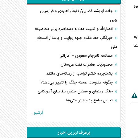
بی
جاده ابریشم فضایی/ نفوذ راهبردی و فرازمینی
چین
انصارالله و تثبیت معادله «محاصره برابر محاصره»
ها»، «حاجی‌زاده»، «ولیعصر»، «جمهوری»، «علوی» و «۷۲ تن»
خبرنگار، خط مقدم جبهه روایت و پاسدار انسجام
ند
ملی
مصالحه نافرجام سعودی – اماراتی
محدودیت صادرات نفت عربستان
پشت‌پرده خشم ترامپ از رسانه‌های منتقد
چگونه مقاومت صحنه جنگ را تغییر می‌دهد؟
جنگ رمضان و معضل حضور نظامیان آمریکایی
تحلیل جامع پدیده تراستی‌ها
تأثیر جنگ ایران و آمریکا بر اقتصاد جهانی
آرشیو...
تخریب پل‌ها در اوکراین و فروپاشی روایت دوگانه
غرب
پرطرفدارترین اخبار
اربعین، کابوس مشترک تل‌آویو-واشنگتن