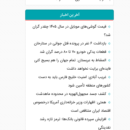
آخرین اخبار
قیمت گوشی‌های موبایل در سال ۱۴۰۵ چقدر گران
شد؟
بازداشت ۶ نفر در پرونده قتل جوانی در ستارخان
قطعات یدکی خودرو ۷۰ تا ۸۰ درصد گران شد
المشاط به عربستان: تمام جهان را هم بسیج کنی
فایده‌ای برایت نخواهد داشت
غریب آبادی: امنیت خلیج فارس باید به دست
کشورهای منطقه تأمین شود
کشف جسد مجهول‌الهویه در محدوده ماهدشت
همتی: اظهارات وزیر خزانه‌داری آمریکا درخصوص
اقتصاد ایران متناقض است
افزایش سپرده قانونی بانک‌ها؛ ترمز تازه رشد
نقدینگی