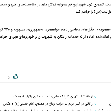
 است، تصریح کرد: شهرداری قم همواره تلاش دارد در مناسبت‌های ملی و مذه
اهل‌بیت(س) را فراهم کند.
وی ادامه داد: جایگاه‌های عرضه سوخت «نوقطار»، «بهشت معصومه»، «گل‌
 اعلام‌شده آماده ارائه خدمات رایگان به شهروندان و خودروهای عبوری خواه
0
از باغ کتاب تهران تا پارک ساعی؛ لیست اسکان زائران اعلام شد
ن
زاکانی در کنار مردم در مراسم وداع در مصلای امام خمینی(ره) + عکس
ینی (ره)
وال‌استریت‌ژورنال: مراسم وداع با رهبر شهید ایران، نمایش عظیم مقاومت