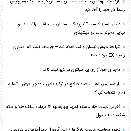
اهمیت راهبردی اردن برای آمریکا
بازگشت مهندس به خانه؛ محسن مسلمان در تیم امید پرسپولیس
رسماً کار خود را آغاز کرد
پیام، ظرفیت بالفعل‌نشده تجارت ایران
عبدل السید کیست؟ / پزشک مسلمان و منتقد اسرائیل، نامزد
همسویی عربستان با سنتکام علیه متحدان ایران
نهایی دموکرات‌ها در میشیگان
ترامپ و توهم خلع سلاح حماس
شرایط فروش نیسان وانت اعلام شد + جزییات ثبت نام اعتباری
زامیاد EX مرداد ۱۴۰۵
چرا کویت به دنبال شریک امنیتی جدید است؟
ماجرای خودآزاری پرز هیلتون در لایو تیک تاک
اعتراف غرب به قدرت ایران در تثبیت معادلات
راز شماره پیراهن محمد صلاح در ترکیه فاش شد؛ چرا فرعون شماره
خطای راهبردی ترامپ مقابل برزیل
۶۱ را انتخاب کرد؟
متن و حاشیه سفر نتانیاهو به آمریکا
آخرین قیمت طلا و سکه امروز چهارشنبه ۱۴ مرداد/ سقف طلا و سکه
شکست + جدول
نحوه محاسبه مالیات بلاگر‌ها / این گروه از پردرآمد‌ها زیر ذره‌بین