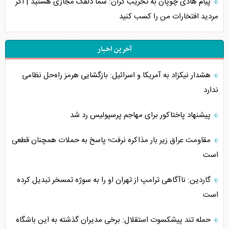
پیام هادی چوپان به تخریب گران: شما دلقک مجازی هستید | اگر
مردید افتخارات من را کسب کنید
آخرین اخبار
هشدار نیکزاد به آمریکا و اسرائیل: بازگشایی هرمز راه‌حل نظامی
ندارد
پیشنهاد پاختاکور برای مهاجم پرسپولیس رد شد
مقاومت عراق زیر بار مذاکره نرفت؛ پاسخ به حملات همچنان قطعی
است
گاردین: ناآگاهی ترامپ از تهران او را به سوژه تمسخر تبدیل کرده
است
حمله تند پیشکسوت استقلال: برخی مدیران گذشته به این باشگاه