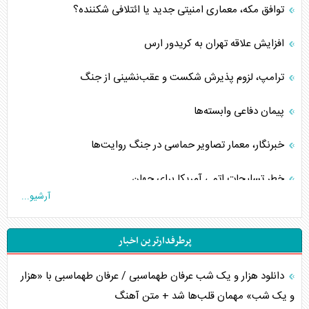
توافق مکه، معماری امنیتی جدید یا ائتلافی شکننده؟
افزایش علاقه تهران به کریدور ارس
ترامپ، لزوم پذیرش شکست و عقب‌نشینی از جنگ
پیمان دفاعی‌ وابسته‌ها
خبرنگار، معمار تصاویر حماسی در جنگ روایت‌ها
خطر تسلیحات اتمی آمریکا برای جهان
آرشیو...
چگونه عربستان برابر ایران دچار خطای محاسباتی شد؟
پرطرفدارترین اخبار
جاده ابریشم فضایی/ نفوذ راهبردی و فرازمینی چین
دانلود هزار و یک شب عرفان طهماسبی / عرفان طهماسبی با «هزار
انصارالله و تثبیت معادله «محاصره برابر محاصره»
و یک شب» مهمان قلب‌ها شد + متن آهنگ