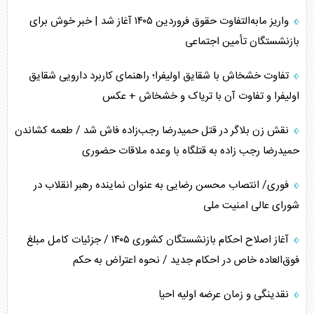
خبرنگار، خط مقدم جبهه روایت و پاسدار انسجام ملی
واریز مابه‌التفاوت حقوق فروردین ۱۴۰۵ آغاز شد | خبر خوش برای
مصالحه نافرجام سعودی – اماراتی
بازنشستگان تأمین اجتماعی
محدودیت صادرات نفت عربستان
تفاوت خشخاش با شقایق اولیفرا؛ راهنمای کاربرد دارویی شقایق
اولیفرا و تفاوت آن با تریاک و خشخاش + عکس
پشت‌پرده خشم ترامپ از رسانه‌های منتقد
نقش زن بلاگر در قتل حمیدرضا رجب‌زاده فاش شد / طعمه کشاندن
چگونه مقاومت صحنه جنگ را تغییر می‌دهد؟
حمیدرضا رجب زاده به قتلگاه با وعده ملاقات حضوری
جنگ رمضان و معضل حضور نظامیان آمریکایی
فوری/ انتصاب محسن رضایی به عنوان نماینده رهبر انقلاب در
شورای عالی امنیت ملی
تحلیل جامع پدیده تراستی‌ها
آغاز اصلاح احکام بازنشستگان کشوری ۱۴۰۵ / جزئیات کامل مبلغ
تأثیر جنگ ایران و آمریکا بر اقتصاد جهانی
فوق‌العاده خاص در احکام جدید / نحوه اعتراض به حکم
تخریب پل‌ها در اوکراین و فروپاشی روایت دوگانه غرب
نقدینگی و زمان عرضه اولیه احیا