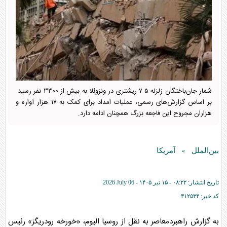
شمار جان‌باختگان زلزله ۷.۵ ریشتری در ونزوئلا به بیش از ۳۳۰۰ نفر رسید.
بر اساس گزارش‌های رسمی، عملیات امداد برای کمک به ۱۷ هزار آواره و
هزاران مجروح این فاجعه بزرگ همچنان ادامه دارد.
بین‌الملل
آمریکا
»
تاریخ انتشار:
۰۸:۲۲ - ۱۵ تير ۱۴۰۵ -
2026 July 06
کد خبر:
۳۱۲۵۳۴
به گزارش راهبردمعاصر به نقل از روسیا الیوم، «خورخه رودریگز» رئیس