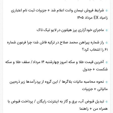
اهمیت راهبردی اردن برای آمریکا
شرایط فروش نیسان وانت اعلام شد + جزییات ثبت نام اعتباری
زامیاد EX مرداد ۱۴۰۵
پیام، ظرفیت بالفعل‌نشده تجارت ایران
ماجرای خودآزاری پرز هیلتون در لایو تیک تاک
همسویی عربستان با سنتکام علیه متحدان ایران
راز شماره پیراهن محمد صلاح در ترکیه فاش شد؛ چرا فرعون شماره
ترامپ و توهم خلع سلاح حماس
۶۱ را انتخاب کرد؟
چرا کویت به دنبال شریک امنیتی جدید است؟
آخرین قیمت طلا و سکه امروز چهارشنبه ۱۴ مرداد/ سقف طلا و سکه
شکست + جدول
نحوه محاسبه مالیات بلاگر‌ها / این گروه از پردرآمد‌ها زیر ذره‌بین
مالیاتی + جزییات
تبدیل قبوض آب، برق و گاز به اینترنت رایگان / پرداخت قبوض با
همراه من + راهنما