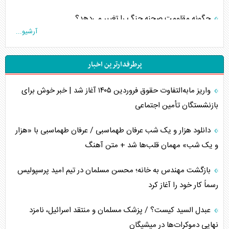
چگونه مقاومت صحنه جنگ را تغییر می‌دهد؟
آرشیو...
جنگ رمضان و معضل حضور نظامیان آمریکایی
پرطرفدارترین اخبار
تحلیل جامع پدیده تراستی‌ها
واریز مابه‌التفاوت حقوق فروردین ۱۴۰۵ آغاز شد | خبر خوش برای
تأثیر جنگ ایران و آمریکا بر اقتصاد جهانی
بازنشستگان تأمین اجتماعی
تخریب پل‌ها در اوکراین و فروپاشی روایت دوگانه غرب
دانلود هزار و یک شب عرفان طهماسبی / عرفان طهماسبی با «هزار
اربعین، کابوس مشترک تل‌آویو-واشنگتن
و یک شب» مهمان قلب‌ها شد + متن آهنگ
برنامه هفتم توسعه در نقطه کور سیاستگذاری
بازگشت مهندس به خانه؛ محسن مسلمان در تیم امید پرسپولیس
رسماً کار خود را آغاز کرد
کنوانسیون دریای خزر در راستای منافع ملی است؟
عبدل السید کیست؟ / پزشک مسلمان و منتقد اسرائیل، نامزد
اوکراین بازوی مخرب آمریکا در غرب آسیا
نهایی دموکرات‌ها در میشیگان