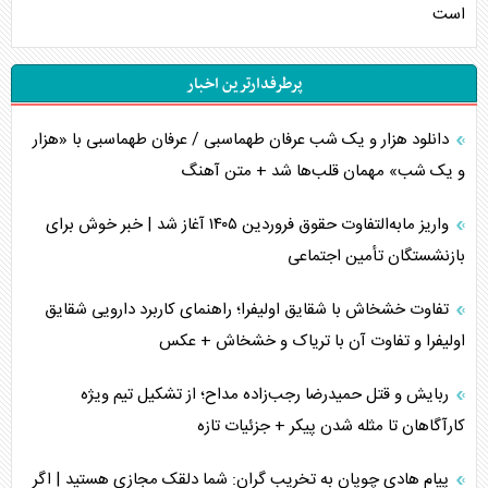
است
پرطرفدارترین اخبار
دانلود هزار و یک شب عرفان طهماسبی / عرفان طهماسبی با «هزار
و یک شب» مهمان قلب‌ها شد + متن آهنگ
واریز مابه‌التفاوت حقوق فروردین ۱۴۰۵ آغاز شد | خبر خوش برای
بازنشستگان تأمین اجتماعی
تفاوت خشخاش با شقایق اولیفرا؛ راهنمای کاربرد دارویی شقایق
اولیفرا و تفاوت آن با تریاک و خشخاش + عکس
ربایش و قتل حمیدرضا رجب‌زاده مداح؛ از تشکیل تیم ویژه
کارآگاهان تا مثله شدن پیکر + جزئیات تازه
پیام هادی چوپان به تخریب گران: شما دلقک مجازی هستید | اگر