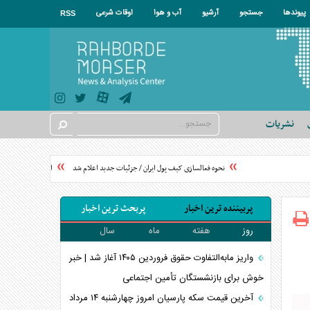
پیوندها
جستجو
آرشیو
آب و هوا
اوقات شرعی
RSS
نشریات
نحوه فعالسازی کیف پول ایران / جزئیات جدید اعلام شد
افزایش 2 درجه‌ای دما در برخی مناطق/هوای معتدل در نوار شمالی ایران
پربیننده ترین اخبار
پربحث ترین اخبار
روز
هفته
ماه
سال
واریز مابه‌التفاوت حقوق فروردین ۱۴۰۵ آغاز شد | خبر
خوش برای بازنشستگان تأمین اجتماعی
آخرین قیمت سکه پارسیان امروز چهارشنبه ۱۴ مرداد