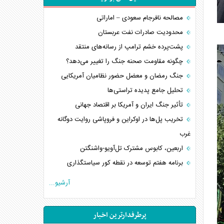
مصالحه نافرجام سعودی – اماراتی
محدودیت صادرات نفت عربستان
پشت‌پرده خشم ترامپ از رسانه‌های منتقد
چگونه مقاومت صحنه جنگ را تغییر می‌دهد؟
جنگ رمضان و معضل حضور نظامیان آمریکایی
تحلیل جامع پدیده تراستی‌ها
تأثیر جنگ ایران و آمریکا بر اقتصاد جهانی
تخریب پل‌ها در اوکراین و فروپاشی روایت دوگانه
غرب
اربعین، کابوس مشترک تل‌آویو-واشنگتن
برنامه هفتم توسعه در نقطه کور سیاستگذاری
کنوانسیون دریای خزر در راستای منافع ملی است؟
آرشیو...
اوکراین بازوی مخرب آمریکا در غرب آسیا
اهمیت راهبردی اردن برای آمریکا
پرطرفدارترین اخبار
پیام، ظرفیت بالفعل‌نشده تجارت ایران