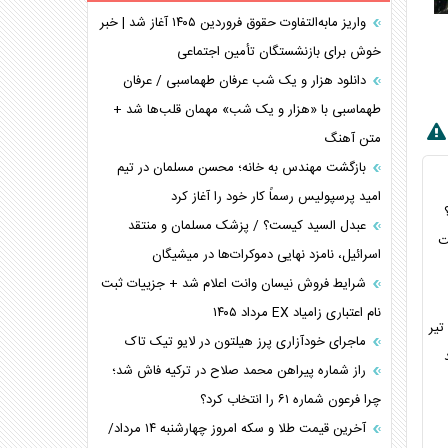
همسویی عربستان با سنتکام علیه متحدان ایران
واریز مابه‌التفاوت حقوق فروردین ۱۴۰۵ آغاز شد | خبر
ترامپ و توهم خلع سلاح حماس
خوش برای بازنشستگان تأمین اجتماعی
چرا کویت به دنبال شریک امنیتی جدید است؟
دانلود هزار و یک شب عرفان طهماسبی / عرفان
اعتراف غرب به قدرت ایران در تثبیت معادلات
طهماسبی با «هزار و یک شب» مهمان قلب‌ها شد +
متن آهنگ
خطای راهبردی ترامپ مقابل برزیل
متن و حاشیه سفر نتانیاهو به آمریکا
بازگشت مهندس به خانه؛ محسن مسلمان در تیم
امید پرسپولیس رسماً کار خود را آغاز کرد
عبدل السید کیست؟ / پزشک مسلمان و منتقد
ت
اسرائیل، نامزد نهایی دموکرات‌ها در میشیگان
شرایط فروش نیسان وانت اعلام شد + جزییات ثبت
نام اعتباری زامیاد EX مرداد ۱۴۰۵
ماجرای خودآزاری پرز هیلتون در لایو تیک تاک
۲۲ تمدید
راز شماره پیراهن محمد صلاح در ترکیه فاش شد؛
چرا فرعون شماره ۶۱ را انتخاب کرد؟
آخرین قیمت طلا و سکه امروز چهارشنبه ۱۴ مرداد/