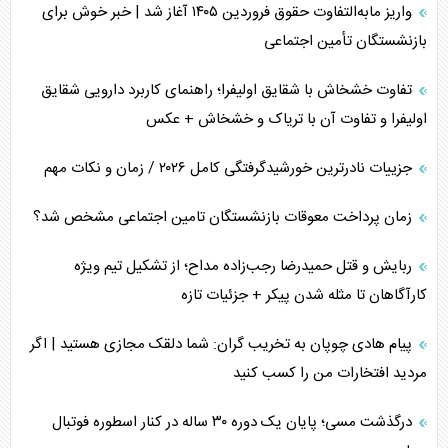
واریز مابه‌التفاوت حقوق فروردین ۱۴۰۵ آغاز شد | خبر خوش برای
مصالحه نافرجام سعودی – اماراتی
بازنشستگان تأمین اجتماعی
محدودیت صادرات نفت عربستان
تفاوت خشخاش با شقایق اولیفرا؛ راهنمای کاربرد دارویی شقایق
اولیفرا و تفاوت آن با تریاک و خشخاش + عکس
پشت‌پرده خشم ترامپ از رسانه‌های منتقد
جزییات نادرترین خورشیدگرفتگی کامل ۲۰۲۶ / زمان و نکات مهم
چگونه مقاومت صحنه جنگ را تغییر می‌دهد؟
زمان پرداخت معوقات بازنشستگان تامین اجتماعی مشخص شد؟
جنگ رمضان و معضل حضور نظامیان آمریکایی
ربایش و قتل حمیدرضا رجب‌زاده مداح؛ از تشکیل تیم ویژه
تحلیل جامع پدیده تراستی‌ها
کارآگاهان تا مثله شدن پیکر + جزئیات تازه
تأثیر جنگ ایران و آمریکا بر اقتصاد جهانی
پیام هادی چوپان به تخریب گران: شما دلقک مجازی هستید | اگر
مردید افتخارات من را کسب کنید
تخریب پل‌ها در اوکراین و فروپاشی روایت دوگانه غرب
درگذشت مسی؛ پایان یک دوره ۳۰ ساله در کنار اسطوره فوتبال
اربعین، کابوس مشترک تل‌آویو-واشنگتن