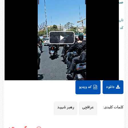
صفحه اصلی
رسانه
»
تاریخ انتشار:
۱۷:۴۹ - ۱۶ تير ۱۴۰۵ -
2026 July 07
کد خبر:
۳۱۲۶۶۱
Play
Video
دانلود
کد ویدیو
عراقچی
رهبر شهید
کلمات کلیدی: