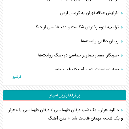
افزایش علاقه تهران به کریدور ارس
ترامپ، لزوم پذیرش شکست و عقب‌نشینی از جنگ
پیمان دفاعی‌ وابسته‌ها
خبرنگار، معمار تصاویر حماسی در جنگ روایت‌ها
خطر تسلیحات اتمی آمریکا برای جهان
آرشیو...
چگونه عربستان برابر ایران دچار خطای محاسباتی شد؟
پرطرفدارترین اخبار
جاده ابریشم فضایی/ نفوذ راهبردی و فرازمینی چین
دانلود هزار و یک شب عرفان طهماسبی / عرفان طهماسبی با «هزار
انصارالله و تثبیت معادله «محاصره برابر محاصره»
و یک شب» مهمان قلب‌ها شد + متن آهنگ
خبرنگار، خط مقدم جبهه روایت و پاسدار انسجام ملی