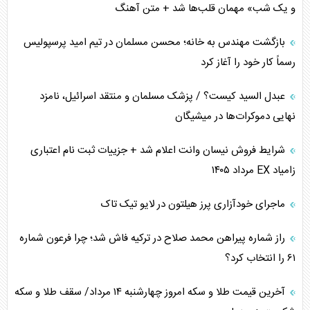
اوکراین بازوی مخرب آمریکا در غرب آسیا
و یک شب» مهمان قلب‌ها شد + متن آهنگ
اهمیت راهبردی اردن برای آمریکا
بازگشت مهندس به خانه؛ محسن مسلمان در تیم امید پرسپولیس
رسماً کار خود را آغاز کرد
پیام، ظرفیت بالفعل‌نشده تجارت ایران
عبدل السید کیست؟ / پزشک مسلمان و منتقد اسرائیل، نامزد
همسویی عربستان با سنتکام علیه متحدان ایران
نهایی دموکرات‌ها در میشیگان
ترامپ و توهم خلع سلاح حماس
شرایط فروش نیسان وانت اعلام شد + جزییات ثبت نام اعتباری
زامیاد EX مرداد ۱۴۰۵
چرا کویت به دنبال شریک امنیتی جدید است؟
ماجرای خودآزاری پرز هیلتون در لایو تیک تاک
اعتراف غرب به قدرت ایران در تثبیت معادلات
راز شماره پیراهن محمد صلاح در ترکیه فاش شد؛ چرا فرعون شماره
خطای راهبردی ترامپ مقابل برزیل
۶۱ را انتخاب کرد؟
متن و حاشیه سفر نتانیاهو به آمریکا
آخرین قیمت طلا و سکه امروز چهارشنبه ۱۴ مرداد/ سقف طلا و سکه