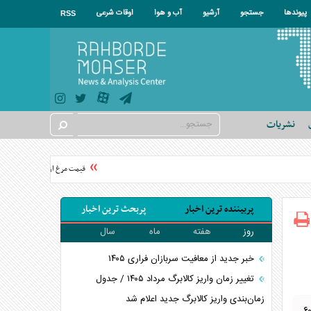
پیوندها
جستجو
آرشیو
آب و هوا
اوقات شرعی
RSS
نشریات
قیمت مرغ از نیمه مرداد تغییر می‌
پربیننده ترین اخبار
پربحث ترین اخبار
روز
هفته
ماه
سال
خبر جدید از معافیت سربازان فراری ۱۴۰۵
تغییر زمان واریز کالابرگ مرداد ۱۴۰۵ / جدول
زمان‌بندی واریز کالابرگ جدید اعلام شد