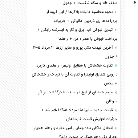
و
سقف طلا و سکه شکست + جدول
نحوه محاسبه مالیات بلاگر‌ها / این گروه از
پردرآمد‌ها زیر ذره‌بین مالیاتی + جزییات
تبدیل قبوض آب، برق و گاز به اینترنت رایگان /
پرداخت قبوض با همراه من + راهنما
آخرین قیمت دلار، یورو و سایر ارز‌ها ۱۲ مرداد ۱۴۰۵
/ جدول
تفاوت خشخاش با شقایق اولیفرا؛ راهنمای کاربرد
دارویی شقایق اولیفرا و تفاوت آن با تریاک و خشخاش
+ عکس
مریم همتیان از اوج در سینما تا درگذشت بر اثر
سرطان
قیمت جدید سایپا ۱۵۱ مرداد ۱۴۰۵ اعلام شد +
جزئیات افزایش قیمت کارخانه‌ای
انحلال ماکان بند؛ جدایی امیر مقاره و رهام هادیان
بعد از یک دهه همکاری صحت دارد؟