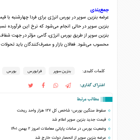
جمع‌بندی
عرضه
بنزین سوپر
در
بورس
انرژی
برای فردا چهارشنبه با قیمت هر لیتر ۸۴ هزار و ۶۰۰ تومان و حجم ۲۴۰ هزار
بنزین سوپر
در حالی انجام می‌شود که نرخ این فرآورده نسبت به آخرین معامله در ۸ تیر ماه ر
بنزین سوپر
از طریق
بورس
انرژی
، گامی مؤثر در جهت شفاف‌
محسوب می‌شود. فعالان بازار و مصرف‌کنندگان باید تحولات 
بنزین سوپر
فرابورس
بورس
کلمات کلیدی:
اشتراک گذاری:
مطالب مرتبط
سقوط سنگین بورس؛ شاخص کل ۱۲۷ هزار واحد ریخت
قیمت جدید بنزین سوپر اعلام شد
وضعیت بورس در ساعات پایانی معاملات امروز ۲ بهمن ۱۴۰۱
عرضه بنزین سوپر از انحصار دولت خارج شد