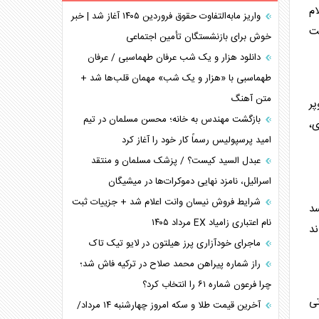
م
همسویی عربستان با سنتکام علیه متحدان ایران
واریز مابه‌التفاوت حقوق فروردین ۱۴۰۵ آغاز شد | خبر
مت
ترامپ و توهم خلع سلاح حماس
خوش برای بازنشستگان تأمین اجتماعی
چرا کویت به دنبال شریک امنیتی جدید است؟
دانلود هزار و یک شب عرفان طهماسبی / عرفان
اعتراف غرب به قدرت ایران در تثبیت معادلات
طهماسبی با «هزار و یک شب» مهمان قلب‌ها شد +
متن آهنگ
خطای راهبردی ترامپ مقابل برزیل
پر
متن و حاشیه سفر نتانیاهو به آمریکا
بازگشت مهندس به خانه؛ محسن مسلمان در تیم
،
امید پرسپولیس رسماً کار خود را آغاز کرد
عبدل السید کیست؟ / پزشک مسلمان و منتقد
اسرائیل، نامزد نهایی دموکرات‌ها در میشیگان
شرایط فروش نیسان وانت اعلام شد + جزییات ثبت
سد
نام اعتباری زامیاد EX مرداد ۱۴۰۵
ند
ماجرای خودآزاری پرز هیلتون در لایو تیک تاک
راز شماره پیراهن محمد صلاح در ترکیه فاش شد؛
چرا فرعون شماره ۶۱ را انتخاب کرد؟
تی
آخرین قیمت طلا و سکه امروز چهارشنبه ۱۴ مرداد/