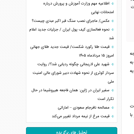
ی با حجم ۲۴۰ هزار لیتر و قیمت هر لیتر ۸۴ هزار و ۶۰۰
اطلاعیه مهم وزارت آموزش و پرورش درباره
ات
امتحانات نهایی
عکس/ ماجرای نصب سنگ قبر اکبر عبدی چیست؟
نحوه فعالسازی کیف پول ایران / جزئیات جدید اعلام
شد
قیمت طلا رکورد شکست/ قیمت جدید طلای جهانی
جه
امروز ۱۵ مردادماه ۱۴۰۵
ه
شهید علی لاریجانی چگونه ردیابی شد؟/ روایت
یه
سردار کوثری از نحوه شهادت دبیر شورای عالی امنیت
ملی
سفیر ایران در ژاپن: همان فاجعه هیروشیما در حال
تکرار است
لات
مصالحه نافرجام سعودی – اماراتی
ا
قیمت مرغ از نیمه مرداد تغییر می‌کند
تحلیل های برگزیده