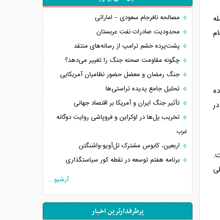
مصالحه نافرجام سعودی – اماراتی
له
محدودیت صادرات نفت عربستان
تومان انجام
پشت‌پرده خشم ترامپ از رسانه‌های منتقد
چگونه مقاومت صحنه جنگ را تغییر می‌دهد؟
جنگ رمضان و معضل حضور نظامیان آمریکایی
تحلیل جامع پدیده تراستی‌ها
وده
تأثیر جنگ ایران و آمریکا بر اقتصاد جهانی
ر
تخریب پل‌ها در اوکراین و فروپاشی روایت دوگانه
غرب
اربعین، کابوس مشترک تل‌آویو-واشنگتن
.
برنامه هفتم توسعه در نقطه کور سیاستگذاری
لی
کنوانسیون دریای خزر در راستای منافع ملی است؟
آرشیو...
اوکراین بازوی مخرب آمریکا در غرب آسیا
اهمیت راهبردی اردن برای آمریکا
پرطرفدارترین اخبار
پیام، ظرفیت بالفعل‌نشده تجارت ایران