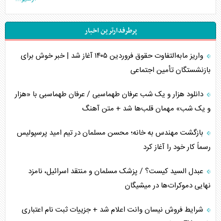
جنگ رمضان و معضل حضور نظامیان آمریکایی
پرطرفدارترین اخبار
تحلیل جامع پدیده تراستی‌ها
واریز مابه‌التفاوت حقوق فروردین ۱۴۰۵ آغاز شد | خبر خوش برای
تأثیر جنگ ایران و آمریکا بر اقتصاد جهانی
بازنشستگان تأمین اجتماعی
تخریب پل‌ها در اوکراین و فروپاشی روایت دوگانه غرب
دانلود هزار و یک شب عرفان طهماسبی / عرفان طهماسبی با «هزار
اربعین، کابوس مشترک تل‌آویو-واشنگتن
و یک شب» مهمان قلب‌ها شد + متن آهنگ
برنامه هفتم توسعه در نقطه کور سیاستگذاری
بازگشت مهندس به خانه؛ محسن مسلمان در تیم امید پرسپولیس
رسماً کار خود را آغاز کرد
کنوانسیون دریای خزر در راستای منافع ملی است؟
عبدل السید کیست؟ / پزشک مسلمان و منتقد اسرائیل، نامزد
اوکراین بازوی مخرب آمریکا در غرب آسیا
نهایی دموکرات‌ها در میشیگان
اهمیت راهبردی اردن برای آمریکا
شرایط فروش نیسان وانت اعلام شد + جزییات ثبت نام اعتباری