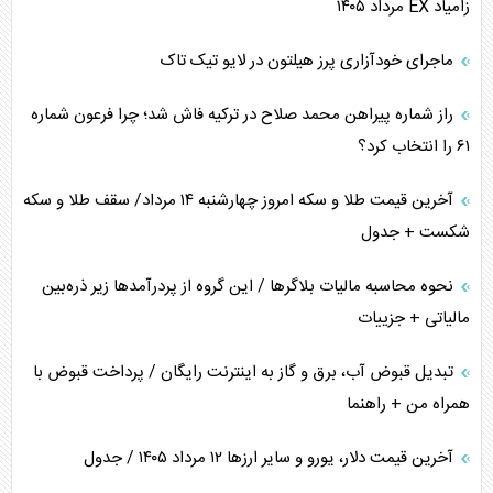
زامیاد EX مرداد ۱۴۰۵
پیام، ظرفیت بالفعل‌نشده تجارت ایران
ماجرای خودآزاری پرز هیلتون در لایو تیک تاک
همسویی عربستان با سنتکام علیه متحدان ایران
راز شماره پیراهن محمد صلاح در ترکیه فاش شد؛ چرا فرعون شماره
ترامپ و توهم خلع سلاح حماس
۶۱ را انتخاب کرد؟
چرا کویت به دنبال شریک امنیتی جدید است؟
آخرین قیمت طلا و سکه امروز چهارشنبه ۱۴ مرداد/ سقف طلا و سکه
شکست + جدول
نحوه محاسبه مالیات بلاگر‌ها / این گروه از پردرآمد‌ها زیر ذره‌بین
مالیاتی + جزییات
تبدیل قبوض آب، برق و گاز به اینترنت رایگان / پرداخت قبوض با
همراه من + راهنما
آخرین قیمت دلار، یورو و سایر ارز‌ها ۱۲ مرداد ۱۴۰۵ / جدول