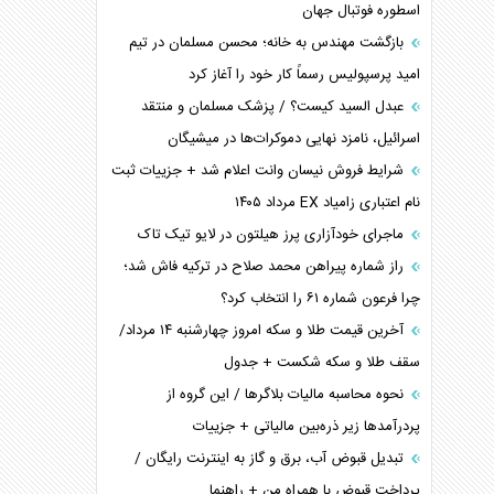
اسطوره فوتبال جهان
بازگشت مهندس به خانه؛ محسن مسلمان در تیم
امید پرسپولیس رسماً کار خود را آغاز کرد
عبدل السید کیست؟ / پزشک مسلمان و منتقد
اسرائیل، نامزد نهایی دموکرات‌ها در میشیگان
شرایط فروش نیسان وانت اعلام شد + جزییات ثبت
نام اعتباری زامیاد EX مرداد ۱۴۰۵
ماجرای خودآزاری پرز هیلتون در لایو تیک تاک
راز شماره پیراهن محمد صلاح در ترکیه فاش شد؛
چرا فرعون شماره ۶۱ را انتخاب کرد؟
آخرین قیمت طلا و سکه امروز چهارشنبه ۱۴ مرداد/
سقف طلا و سکه شکست + جدول
نحوه محاسبه مالیات بلاگر‌ها / این گروه از
پردرآمد‌ها زیر ذره‌بین مالیاتی + جزییات
تبدیل قبوض آب، برق و گاز به اینترنت رایگان /
پرداخت قبوض با همراه من + راهنما