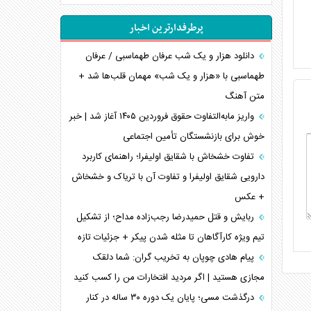
انصارالله و تثبیت معادله «محاصره برابر محاصره»
پرطرفدارترین اخبار
خبرنگار، خط مقدم جبهه روایت و پاسدار انسجام
ملی
دانلود هزار و یک شب عرفان طهماسبی / عرفان
مصالحه نافرجام سعودی – اماراتی
طهماسبی با «هزار و یک شب» مهمان قلب‌ها شد +
متن آهنگ
محدودیت صادرات نفت عربستان
پشت‌پرده خشم ترامپ از رسانه‌های منتقد
واریز مابه‌التفاوت حقوق فروردین ۱۴۰۵ آغاز شد | خبر
خوش برای بازنشستگان تأمین اجتماعی
چگونه مقاومت صحنه جنگ را تغییر می‌دهد؟
جنگ رمضان و معضل حضور نظامیان آمریکایی
تفاوت خشخاش با شقایق اولیفرا؛ راهنمای کاربرد
تحلیل جامع پدیده تراستی‌ها
دارویی شقایق اولیفرا و تفاوت آن با تریاک و خشخاش
+ عکس
تأثیر جنگ ایران و آمریکا بر اقتصاد جهانی
تخریب پل‌ها در اوکراین و فروپاشی روایت دوگانه
ربایش و قتل حمیدرضا رجب‌زاده مداح؛ از تشکیل
غرب
تیم ویژه کارآگاهان تا مثله شدن پیکر + جزئیات تازه
اربعین، کابوس مشترک تل‌آویو-واشنگتن
پیام هادی چوپان به تخریب گران: شما دلقک
مجازی هستید | اگر مردید افتخارات من را کسب کنید
درگذشت مسی؛ پایان یک دوره ۳۰ ساله در کنار