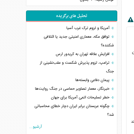
تحلیل های برگزیده
آمریکا و لزوم ترک غرب آسیا
توافق مکه، معماری امنیتی جدید یا ائتلافی
شکننده؟
ار تومان
افزایش علاقه تهران به کریدور ارس
ترامپ، لزوم پذیرش شکست و عقب‌نشینی از
جنگ
پیمان دفاعی‌ وابسته‌ها
خبرنگار، معمار تصاویر حماسی در جنگ روایت‌ها
خطر تسلیحات اتمی آمریکا برای جهان
چگونه عربستان برابر ایران دچار خطای محاسباتی
شد؟
د
جاده ابریشم فضایی/ نفوذ راهبردی و فرازمینی
آرشیو...
چین