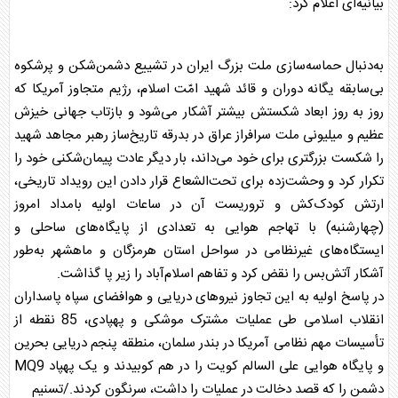
بیانیه‌ای اعلام کرد:
به‌دنبال حماسه‌سازی ملت بزرگ ایران در تشییع دشمن‌شکن و پرشکوه
بی‌سابقه یگانه دوران و قائد شهید امّت اسلام، رژیم متجاوز آمریکا که
روز به روز ابعاد شکستش بیشتر آشکار می‌شود و بازتاب جهانی خیزش
عظیم و میلیونی ملت سرافراز عراق در بدرقه تاریخ‌ساز رهبر مجاهد شهید
را شکست بزرگتری برای خود می‌داند، بار دیگر عادت پیمان‌شکنی خود را
تکرار کرد و وحشت‌زده برای تحت‌الشعاع قرار دادن این رویداد تاریخی،
ارتش کودک‌کش و تروریست آن در ساعات اولیه بامداد امروز
(چهارشنبه) با تهاجم هوایی به تعدادی از پایگاه‌های ساحلی و
ایستگاه‌های غیرنظامی در سواحل استان هرمزگان و ماهشهر به‌طور
آشکار آتش‌بس را نقض کرد و تفاهم اسلام‌آباد را زیر پا گذاشت.
در پاسخ اولیه به این تجاوز نیروهای دریایی و هوافضای
سپاه
پاسداران
انقلاب اسلامی طی عملیات مشترک موشکی و پهپادی، 85 نقطه از
تأسیسات مهم نظامی آمریکا در بندر سلمان، منطقه پنجم دریایی بحرین
و پایگاه هوایی علی السالم کویت را در هم کوبیدند و یک پهپاد MQ9
دشمن را که قصد دخالت در عملیات را داشت، سرنگون کردند./تسنیم