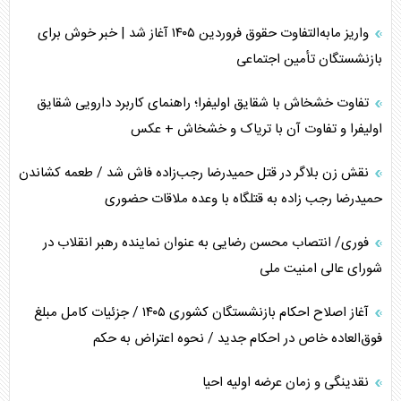
خبرنگار، خط مقدم جبهه روایت و پاسدار انسجام ملی
واریز مابه‌التفاوت حقوق فروردین ۱۴۰۵ آغاز شد | خبر خوش برای
مصالحه نافرجام سعودی – اماراتی
بازنشستگان تأمین اجتماعی
محدودیت صادرات نفت عربستان
تفاوت خشخاش با شقایق اولیفرا؛ راهنمای کاربرد دارویی شقایق
اولیفرا و تفاوت آن با تریاک و خشخاش + عکس
پشت‌پرده خشم ترامپ از رسانه‌های منتقد
نقش زن بلاگر در قتل حمیدرضا رجب‌زاده فاش شد / طعمه کشاندن
چگونه مقاومت صحنه جنگ را تغییر می‌دهد؟
حمیدرضا رجب زاده به قتلگاه با وعده ملاقات حضوری
جنگ رمضان و معضل حضور نظامیان آمریکایی
فوری/ انتصاب محسن رضایی به عنوان نماینده رهبر انقلاب در
شورای عالی امنیت ملی
تحلیل جامع پدیده تراستی‌ها
آغاز اصلاح احکام بازنشستگان کشوری ۱۴۰۵ / جزئیات کامل مبلغ
تأثیر جنگ ایران و آمریکا بر اقتصاد جهانی
فوق‌العاده خاص در احکام جدید / نحوه اعتراض به حکم
تخریب پل‌ها در اوکراین و فروپاشی روایت دوگانه غرب
نقدینگی و زمان عرضه اولیه احیا