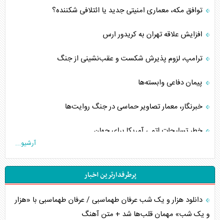
توافق مکه، معماری امنیتی جدید یا ائتلافی شکننده؟
افزایش علاقه تهران به کریدور ارس
ترامپ، لزوم پذیرش شکست و عقب‌نشینی از جنگ
پیمان دفاعی‌ وابسته‌ها
خبرنگار، معمار تصاویر حماسی در جنگ روایت‌ها
خطر تسلیحات اتمی آمریکا برای جهان
آرشیو...
چگونه عربستان برابر ایران دچار خطای محاسباتی شد؟
پرطرفدارترین اخبار
جاده ابریشم فضایی/ نفوذ راهبردی و فرازمینی چین
دانلود هزار و یک شب عرفان طهماسبی / عرفان طهماسبی با «هزار
انصارالله و تثبیت معادله «محاصره برابر محاصره»
و یک شب» مهمان قلب‌ها شد + متن آهنگ