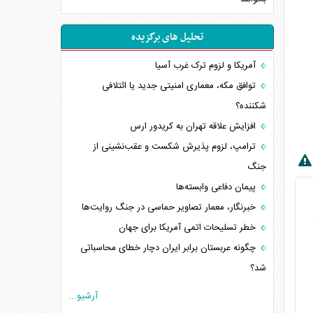
تحلیل های برگزیده
آمریکا و لزوم ترک غرب آسیا
توافق مکه، معماری امنیتی جدید یا ائتلافی
شکننده؟
افزایش علاقه تهران به کریدور ارس
ترامپ، لزوم پذیرش شکست و عقب‌نشینی از
جنگ
پیمان دفاعی‌ وابسته‌ها
خبرنگار، معمار تصاویر حماسی در جنگ روایت‌ها
خطر تسلیحات اتمی آمریکا برای جهان
چگونه عربستان برابر ایران دچار خطای محاسباتی
شد؟
جاده ابریشم فضایی/ نفوذ راهبردی و فرازمینی
آرشیو...
چین