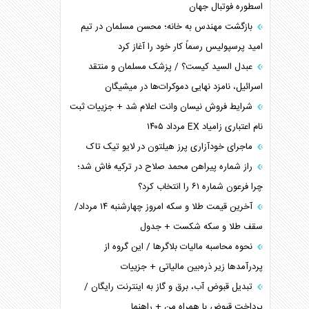
اسطوره فوتبال جهان
بازگشت مهندس به خانه؛ محسن مسلمان در تیم
امید پرسپولیس رسماً کار خود را آغاز کرد
عبدل السید کیست؟ / پزشک مسلمان و منتقد
اسرائیل، نامزد نهایی دموکرات‌ها در میشیگان
شرایط فروش نیسان وانت اعلام شد + جزییات ثبت
نام اعتباری زامیاد EX مرداد ۱۴۰۵
ماجرای خودآزاری پرز هیلتون در لایو تیک تاک
راز شماره پیراهن محمد صلاح در ترکیه فاش شد؛
چرا فرعون شماره ۶۱ را انتخاب کرد؟
آخرین قیمت طلا و سکه امروز چهارشنبه ۱۴ مرداد/
سقف طلا و سکه شکست + جدول
نحوه محاسبه مالیات بلاگر‌ها / این گروه از
پردرآمد‌ها زیر ذره‌بین مالیاتی + جزییات
تبدیل قبوض آب، برق و گاز به اینترنت رایگان /
پرداخت قبوض با همراه من + راهنما