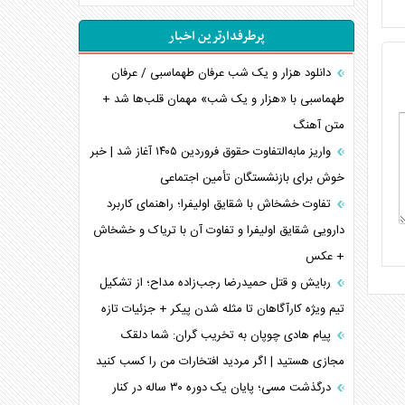
انصارالله و تثبیت معادله «محاصره برابر محاصره»
پرطرفدارترین اخبار
خبرنگار، خط مقدم جبهه روایت و پاسدار انسجام
ملی
دانلود هزار و یک شب عرفان طهماسبی / عرفان
مصالحه نافرجام سعودی – اماراتی
طهماسبی با «هزار و یک شب» مهمان قلب‌ها شد +
متن آهنگ
محدودیت صادرات نفت عربستان
پشت‌پرده خشم ترامپ از رسانه‌های منتقد
واریز مابه‌التفاوت حقوق فروردین ۱۴۰۵ آغاز شد | خبر
خوش برای بازنشستگان تأمین اجتماعی
چگونه مقاومت صحنه جنگ را تغییر می‌دهد؟
جنگ رمضان و معضل حضور نظامیان آمریکایی
تفاوت خشخاش با شقایق اولیفرا؛ راهنمای کاربرد
تحلیل جامع پدیده تراستی‌ها
دارویی شقایق اولیفرا و تفاوت آن با تریاک و خشخاش
+ عکس
تأثیر جنگ ایران و آمریکا بر اقتصاد جهانی
تخریب پل‌ها در اوکراین و فروپاشی روایت دوگانه
ربایش و قتل حمیدرضا رجب‌زاده مداح؛ از تشکیل
غرب
تیم ویژه کارآگاهان تا مثله شدن پیکر + جزئیات تازه
اربعین، کابوس مشترک تل‌آویو-واشنگتن
پیام هادی چوپان به تخریب گران: شما دلقک
مجازی هستید | اگر مردید افتخارات من را کسب کنید
درگذشت مسی؛ پایان یک دوره ۳۰ ساله در کنار