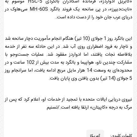
«گابریل ادواردز»، فرمانده اسکادران بالگردی HSC-5 موسوم به
«نایت‌دیپرز»، در پی سانحه یک فروند بالگرد MH-60S سی‌هاوک در
دریای عرب جان خود را از دست داده است.
این بالگرد روز 1 جولای (10 تیر) هنگام انجام مأموریت دچار سانحه شد
و ناچار به فرود اضطراری روی آب شد. در این حادثه سه نفر از خدمه
بلافاصله نجات یافتند، اما ادواردز مفقود شد. عملیات جست‌وجو با
مشارکت چندین ناو، هواپیما و بالگرد به مدت بیش از 102 ساعت و در
محدوده‌ای به وسعت 14 هزار مایل مربع ادامه یافت، اما سرانجام روز
5 جولای (14 تیر) بدون یافتن وی پایان یافت.
نیروی دریایی ایالات متحده با تمجید از خدمات او، اعلام کرد که پس از
مرگ به درجه «کاپیتان» ارتقا یافته است./تسنیم
آمریکا
کلمات کلیدی: