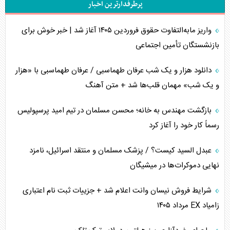
پرطرفدارترین اخبار
تحلیل جامع پدیده تراستی‌ها
واریز مابه‌التفاوت حقوق فروردین ۱۴۰۵ آغاز شد | خبر خوش برای
تأثیر جنگ ایران و آمریکا بر اقتصاد جهانی
بازنشستگان تأمین اجتماعی
تخریب پل‌ها در اوکراین و فروپاشی روایت دوگانه غرب
دانلود هزار و یک شب عرفان طهماسبی / عرفان طهماسبی با «هزار
اربعین، کابوس مشترک تل‌آویو-واشنگتن
و یک شب» مهمان قلب‌ها شد + متن آهنگ
برنامه هفتم توسعه در نقطه کور سیاستگذاری
بازگشت مهندس به خانه؛ محسن مسلمان در تیم امید پرسپولیس
رسماً کار خود را آغاز کرد
کنوانسیون دریای خزر در راستای منافع ملی است؟
عبدل السید کیست؟ / پزشک مسلمان و منتقد اسرائیل، نامزد
اوکراین بازوی مخرب آمریکا در غرب آسیا
نهایی دموکرات‌ها در میشیگان
اهمیت راهبردی اردن برای آمریکا
شرایط فروش نیسان وانت اعلام شد + جزییات ثبت نام اعتباری
زامیاد EX مرداد ۱۴۰۵
پیام، ظرفیت بالفعل‌نشده تجارت ایران