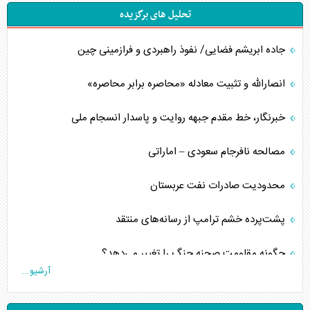
تحلیل های برگزیده
جاده ابریشم فضایی/ نفوذ راهبردی و فرازمینی چین
انصارالله و تثبیت معادله «محاصره برابر محاصره»
خبرنگار، خط مقدم جبهه روایت و پاسدار انسجام ملی
مصالحه نافرجام سعودی – اماراتی
محدودیت صادرات نفت عربستان
پشت‌پرده خشم ترامپ از رسانه‌های منتقد
چگونه مقاومت صحنه جنگ را تغییر می‌دهد؟
آرشیو...
جنگ رمضان و معضل حضور نظامیان آمریکایی