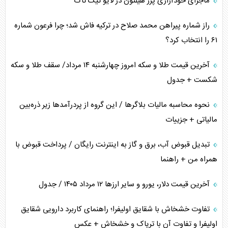
ماجرای خودآزاری پرز هیلتون در لایو تیک تاک
همسویی عربستان با سنتکام علیه متحدان ایران
راز شماره پیراهن محمد صلاح در ترکیه فاش شد؛ چرا فرعون شماره
ترامپ و توهم خلع سلاح حماس
۶۱ را انتخاب کرد؟
چرا کویت به دنبال شریک امنیتی جدید است؟
آخرین قیمت طلا و سکه امروز چهارشنبه ۱۴ مرداد/ سقف طلا و سکه
شکست + جدول
نحوه محاسبه مالیات بلاگر‌ها / این گروه از پردرآمد‌ها زیر ذره‌بین
مالیاتی + جزییات
تبدیل قبوض آب، برق و گاز به اینترنت رایگان / پرداخت قبوض با
همراه من + راهنما
آخرین قیمت دلار، یورو و سایر ارز‌ها ۱۲ مرداد ۱۴۰۵ / جدول
تفاوت خشخاش با شقایق اولیفرا؛ راهنمای کاربرد دارویی شقایق
اولیفرا و تفاوت آن با تریاک و خشخاش + عکس