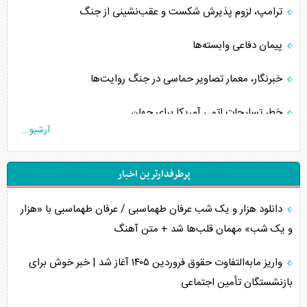
ترامپ، لزوم پذیرش شکست و عقب‌نشینی از جنگ
پیمان دفاعی‌ وابسته‌ها
خبرنگار، معمار تصاویر حماسی در جنگ روایت‌ها
خطر تسلیحات اتمی آمریکا برای جهان
آرشیو...
چگونه عربستان برابر ایران دچار خطای محاسباتی شد؟
پرطرفدارترین اخبار
جاده ابریشم فضایی/ نفوذ راهبردی و فرازمینی چین
دانلود هزار و یک شب عرفان طهماسبی / عرفان طهماسبی با «هزار
انصارالله و تثبیت معادله «محاصره برابر محاصره»
و یک شب» مهمان قلب‌ها شد + متن آهنگ
خبرنگار، خط مقدم جبهه روایت و پاسدار انسجام ملی
واریز مابه‌التفاوت حقوق فروردین ۱۴۰۵ آغاز شد | خبر خوش برای
مصالحه نافرجام سعودی – اماراتی
بازنشستگان تأمین اجتماعی