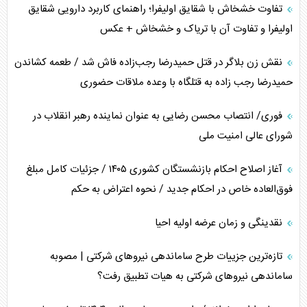
محدودیت صادرات نفت عربستان
تفاوت خشخاش با شقایق اولیفرا؛ راهنمای کاربرد دارویی شقایق
اولیفرا و تفاوت آن با تریاک و خشخاش + عکس
پشت‌پرده خشم ترامپ از رسانه‌های منتقد
نقش زن بلاگر در قتل حمیدرضا رجب‌زاده فاش شد / طعمه کشاندن
چگونه مقاومت صحنه جنگ را تغییر می‌دهد؟
حمیدرضا رجب زاده به قتلگاه با وعده ملاقات حضوری
جنگ رمضان و معضل حضور نظامیان آمریکایی
فوری/ انتصاب محسن رضایی به عنوان نماینده رهبر انقلاب در
شورای عالی امنیت ملی
تحلیل جامع پدیده تراستی‌ها
آغاز اصلاح احکام بازنشستگان کشوری ۱۴۰۵ / جزئیات کامل مبلغ
تأثیر جنگ ایران و آمریکا بر اقتصاد جهانی
فوق‌العاده خاص در احکام جدید / نحوه اعتراض به حکم
تخریب پل‌ها در اوکراین و فروپاشی روایت دوگانه غرب
نقدینگی و زمان عرضه اولیه احیا
اربعین، کابوس مشترک تل‌آویو-واشنگتن
تازه‌ترین جزییات طرح ساماندهی نیرو‌های شرکتی | مصوبه
ساماندهی نیرو‌های شرکتی به هیات تطبیق رفت؟