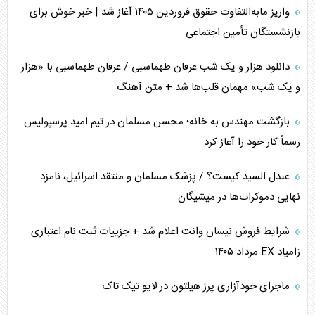
واریز مابه‌التفاوت حقوق فروردین ۱۴۰۵ آغاز شد | خبر خوش برای
تأثیر جنگ ایران و آمریکا بر اقتصاد جهانی
بازنشستگان تأمین اجتماعی
تخریب پل‌ها در اوکراین و فروپاشی روایت دوگانه غرب
دانلود هزار و یک شب عرفان طهماسبی / عرفان طهماسبی با «هزار
اربعین، کابوس مشترک تل‌آویو-واشنگتن
و یک شب» مهمان قلب‌ها شد + متن آهنگ
برنامه هفتم توسعه در نقطه کور سیاستگذاری
بازگشت مهندس به خانه؛ محسن مسلمان در تیم امید پرسپولیس
رسماً کار خود را آغاز کرد
کنوانسیون دریای خزر در راستای منافع ملی است؟
عبدل السید کیست؟ / پزشک مسلمان و منتقد اسرائیل، نامزد
اوکراین بازوی مخرب آمریکا در غرب آسیا
نهایی دموکرات‌ها در میشیگان
اهمیت راهبردی اردن برای آمریکا
شرایط فروش نیسان وانت اعلام شد + جزییات ثبت نام اعتباری
زامیاد EX مرداد ۱۴۰۵
پیام، ظرفیت بالفعل‌نشده تجارت ایران
ماجرای خودآزاری پرز هیلتون در لایو تیک تاک
همسویی عربستان با سنتکام علیه متحدان ایران