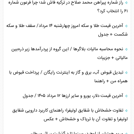
راز شماره پیراهن محمد صلاح در ترکیه فاش شد؛ چرا فرعون شماره
ترامپ و توهم خلع سلاح حماس
۶۱ را انتخاب کرد؟
چرا کویت به دنبال شریک امنیتی جدید است؟
آخرین قیمت طلا و سکه امروز چهارشنبه ۱۴ مرداد/ سقف طلا و سکه
شکست + جدول
نحوه محاسبه مالیات بلاگر‌ها / این گروه از پردرآمد‌ها زیر ذره‌بین
مالیاتی + جزییات
تبدیل قبوض آب، برق و گاز به اینترنت رایگان / پرداخت قبوض با
همراه من + راهنما
آخرین قیمت دلار، یورو و سایر ارز‌ها ۱۲ مرداد ۱۴۰۵ / جدول
تفاوت خشخاش با شقایق اولیفرا؛ راهنمای کاربرد دارویی شقایق
اولیفرا و تفاوت آن با تریاک و خشخاش + عکس
مریم همتیان از اوج در سینما تا درگذشت بر اثر سرطان