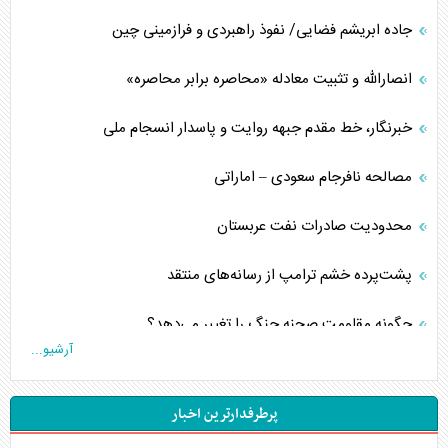
جاده ابریشم فضایی/ نفوذ راهبردی و فرازمینی چین
انصارالله و تثبیت معادله «محاصره برابر محاصره»
خبرنگار، خط مقدم جبهه روایت و پاسدار انسجام ملی
مصالحه نافرجام سعودی – اماراتی
محدودیت صادرات نفت عربستان
پشت‌پرده خشم ترامپ از رسانه‌های منتقد
چگونه مقاومت صحنه جنگ را تغییر می‌دهد؟
آرشیو...
جنگ رمضان و معضل حضور نظامیان آمریکایی
پرطرفدارترین اخبار
تحلیل جامع پدیده تراستی‌ها