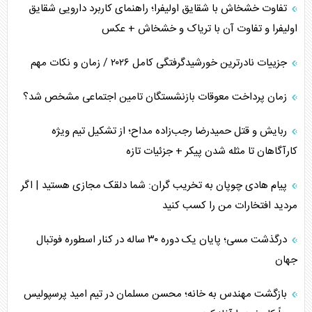
محدودیت صادرات نفت عربستان
تفاوت خشخاش با شقایق اولیفرا؛ راهنمای کاربرد دارویی شقایق
اولیفرا و تفاوت آن با تریاک و خشخاش + عکس
پشت‌پرده خشم ترامپ از رسانه‌های منتقد
جزییات نادرترین خورشیدگرفتگی کامل ۲۰۲۶ / زمان و نکات مهم
چگونه مقاومت صحنه جنگ را تغییر می‌دهد؟
زمان پرداخت معوقات بازنشستگان تامین اجتماعی مشخص شد؟
جنگ رمضان و معضل حضور نظامیان آمریکایی
ربایش و قتل حمیدرضا رجب‌زاده مداح؛ از تشکیل تیم ویژه
تحلیل جامع پدیده تراستی‌ها
کارآگاهان تا مثله شدن پیکر + جزئیات تازه
تأثیر جنگ ایران و آمریکا بر اقتصاد جهانی
پیام هادی چوپان به تخریب گران: شما دلقک مجازی هستید | اگر
مردید افتخارات من را کسب کنید
تخریب پل‌ها در اوکراین و فروپاشی روایت دوگانه غرب
درگذشت مسی؛ پایان یک دوره ۳۰ ساله در کنار اسطوره فوتبال
اربعین، کابوس مشترک تل‌آویو-واشنگتن
جهان
بازگشت مهندس به خانه؛ محسن مسلمان در تیم امید پرسپولیس