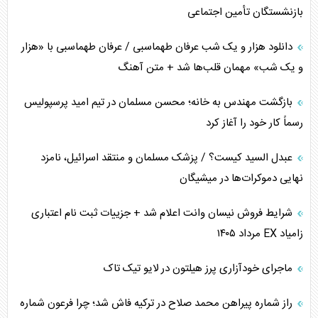
بازنشستگان تأمین اجتماعی
کنوانسیون دریای خزر در راستای منافع ملی است؟
دانلود هزار و یک شب عرفان طهماسبی / عرفان طهماسبی با «هزار
اوکراین بازوی مخرب آمریکا در غرب آسیا
و یک شب» مهمان قلب‌ها شد + متن آهنگ
اهمیت راهبردی اردن برای آمریکا
بازگشت مهندس به خانه؛ محسن مسلمان در تیم امید پرسپولیس
رسماً کار خود را آغاز کرد
پیام، ظرفیت بالفعل‌نشده تجارت ایران
عبدل السید کیست؟ / پزشک مسلمان و منتقد اسرائیل، نامزد
همسویی عربستان با سنتکام علیه متحدان ایران
نهایی دموکرات‌ها در میشیگان
ترامپ و توهم خلع سلاح حماس
شرایط فروش نیسان وانت اعلام شد + جزییات ثبت نام اعتباری
زامیاد EX مرداد ۱۴۰۵
چرا کویت به دنبال شریک امنیتی جدید است؟
ماجرای خودآزاری پرز هیلتون در لایو تیک تاک
اعتراف غرب به قدرت ایران در تثبیت معادلات
راز شماره پیراهن محمد صلاح در ترکیه فاش شد؛ چرا فرعون شماره
خطای راهبردی ترامپ مقابل برزیل