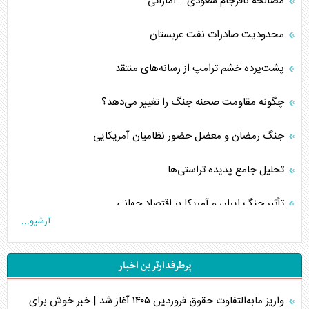
مصالحه نافرجام سعودی – اماراتی
محدودیت صادرات نفت عربستان
پشت‌پرده خشم ترامپ از رسانه‌های منتقد
چگونه مقاومت صحنه جنگ را تغییر می‌دهد؟
جنگ رمضان و معضل حضور نظامیان آمریکایی
تحلیل جامع پدیده تراستی‌ها
تأثیر جنگ ایران و آمریکا بر اقتصاد جهانی
آرشیو...
تخریب پل‌ها در اوکراین و فروپاشی روایت دوگانه غرب
پرطرفدارترین اخبار
اربعین، کابوس مشترک تل‌آویو-واشنگتن
واریز مابه‌التفاوت حقوق فروردین ۱۴۰۵ آغاز شد | خبر خوش برای
برنامه هفتم توسعه در نقطه کور سیاستگذاری