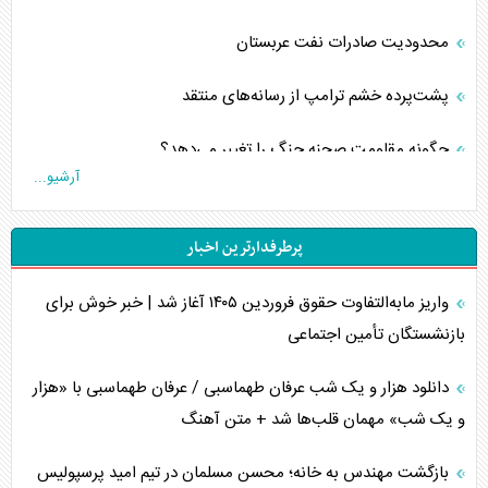
محدودیت صادرات نفت عربستان
پشت‌پرده خشم ترامپ از رسانه‌های منتقد
چگونه مقاومت صحنه جنگ را تغییر می‌دهد؟
آرشیو...
جنگ رمضان و معضل حضور نظامیان آمریکایی
پرطرفدارترین اخبار
تحلیل جامع پدیده تراستی‌ها
واریز مابه‌التفاوت حقوق فروردین ۱۴۰۵ آغاز شد | خبر خوش برای
تأثیر جنگ ایران و آمریکا بر اقتصاد جهانی
بازنشستگان تأمین اجتماعی
تخریب پل‌ها در اوکراین و فروپاشی روایت دوگانه غرب
دانلود هزار و یک شب عرفان طهماسبی / عرفان طهماسبی با «هزار
اربعین، کابوس مشترک تل‌آویو-واشنگتن
و یک شب» مهمان قلب‌ها شد + متن آهنگ
برنامه هفتم توسعه در نقطه کور سیاستگذاری
بازگشت مهندس به خانه؛ محسن مسلمان در تیم امید پرسپولیس