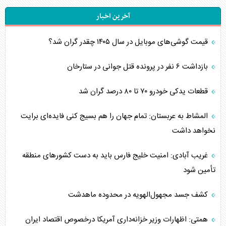
آخرین اخبار
قیمت گوشی‌های موبایل در سال ۱۴۰۵ چقدر گران شد؟
بازداشت ۶ نفر در پرونده قتل جوانی در ستارخان
قطعات یدکی خودرو ۷۰ تا ۸۰ درصد گران شد
المشاط به عربستان: تمام جهان را هم بسیج کنی فایده‌ای برایت
نخواهد داشت
غریب آبادی: امنیت خلیج فارس باید به دست کشورهای منطقه
تأمین شود
کشف جسد مجهول‌الهویه در محدوده ماهدشت
همتی: اظهارات وزیر خزانه‌داری آمریکا درخصوص اقتصاد ایران