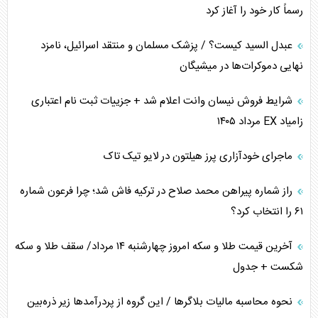
رسماً کار خود را آغاز کرد
کنوانسیون دریای خزر در راستای منافع ملی است؟
عبدل السید کیست؟ / پزشک مسلمان و منتقد اسرائیل، نامزد
اوکراین بازوی مخرب آمریکا در غرب آسیا
نهایی دموکرات‌ها در میشیگان
اهمیت راهبردی اردن برای آمریکا
شرایط فروش نیسان وانت اعلام شد + جزییات ثبت نام اعتباری
زامیاد EX مرداد ۱۴۰۵
پیام، ظرفیت بالفعل‌نشده تجارت ایران
ماجرای خودآزاری پرز هیلتون در لایو تیک تاک
همسویی عربستان با سنتکام علیه متحدان ایران
راز شماره پیراهن محمد صلاح در ترکیه فاش شد؛ چرا فرعون شماره
ترامپ و توهم خلع سلاح حماس
۶۱ را انتخاب کرد؟
چرا کویت به دنبال شریک امنیتی جدید است؟
آخرین قیمت طلا و سکه امروز چهارشنبه ۱۴ مرداد/ سقف طلا و سکه
شکست + جدول
نحوه محاسبه مالیات بلاگر‌ها / این گروه از پردرآمد‌ها زیر ذره‌بین