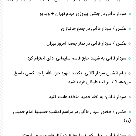
سردار قاآنی در جشن پیروزی مردم تهران + ویدیو
عکس / سردار قاآنی در جمع جانبازان
عکس / سردار قاآنی در نماز جمعه امروز تهران
سردار قاآنی به شهید حاج قاسم سلیمانی ادای احترام کرد
پیام آتشین سردار قاآنی: یکصد شهید حزب‌الله را چه کسی پاسخ
می‌دهد؟ / مراقب طوفان غزه باشید
سردار قاآنی: به نظم جدید منطقه عادت کنید
عکس / حضور سردار قاآنی در مراسم امشب حسینیۀ امام خمینی
(ره)
سردار قاآنی: ایران کما فی السابق در کنار فلسطین می‌ایستد