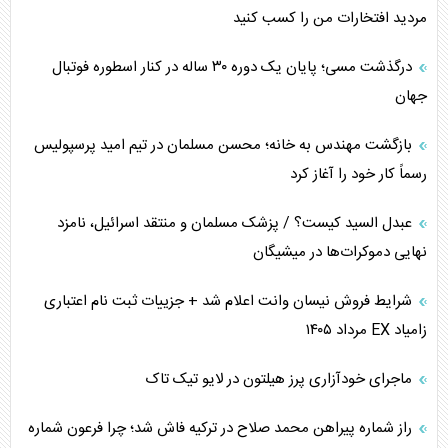
مردید افتخارات من را کسب کنید
تحلیل جامع پدیده تراستی‌ها
درگذشت مسی؛ پایان یک دوره ۳۰ ساله در کنار اسطوره فوتبال
تأثیر جنگ ایران و آمریکا بر اقتصاد جهانی
جهان
تخریب پل‌ها در اوکراین و فروپاشی روایت دوگانه غرب
بازگشت مهندس به خانه؛ محسن مسلمان در تیم امید پرسپولیس
اربعین، کابوس مشترک تل‌آویو-واشنگتن
رسماً کار خود را آغاز کرد
عبدل السید کیست؟ / پزشک مسلمان و منتقد اسرائیل، نامزد
نهایی دموکرات‌ها در میشیگان
شرایط فروش نیسان وانت اعلام شد + جزییات ثبت نام اعتباری
زامیاد EX مرداد ۱۴۰۵
ماجرای خودآزاری پرز هیلتون در لایو تیک تاک
راز شماره پیراهن محمد صلاح در ترکیه فاش شد؛ چرا فرعون شماره