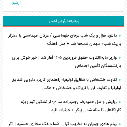
آرشیو...
چگونه عربستان برابر ایران دچار خطای محاسباتی شد؟
پرطرفدارترین اخبار
جاده ابریشم فضایی/ نفوذ راهبردی و فرازمینی چین
دانلود هزار و یک شب عرفان طهماسبی / عرفان طهماسبی با «هزار
انصارالله و تثبیت معادله «محاصره برابر محاصره»
و یک شب» مهمان قلب‌ها شد + متن آهنگ
خبرنگار، خط مقدم جبهه روایت و پاسدار انسجام ملی
واریز مابه‌التفاوت حقوق فروردین ۱۴۰۵ آغاز شد | خبر خوش برای
مصالحه نافرجام سعودی – اماراتی
بازنشستگان تأمین اجتماعی
محدودیت صادرات نفت عربستان
تفاوت خشخاش با شقایق اولیفرا؛ راهنمای کاربرد دارویی شقایق
اولیفرا و تفاوت آن با تریاک و خشخاش + عکس
پشت‌پرده خشم ترامپ از رسانه‌های منتقد
ربایش و قتل حمیدرضا رجب‌زاده مداح؛ از تشکیل تیم ویژه
چگونه مقاومت صحنه جنگ را تغییر می‌دهد؟
کارآگاهان تا مثله شدن پیکر + جزئیات تازه
جنگ رمضان و معضل حضور نظامیان آمریکایی
پیام هادی چوپان به تخریب گران: شما دلقک مجازی هستید | اگر