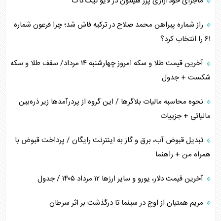
ماجرای خودآزاری پرز هیلتون در لایو تیک تاک
راز شماره پیراهن محمد صلاح در ترکیه فاش شد؛ چرا فرعون شماره
۶۱ را انتخاب کرد؟
آخرین قیمت طلا و سکه امروز چهارشنبه ۱۴ مرداد/ سقف طلا و سکه
شکست + جدول
نحوه محاسبه مالیات بلاگر‌ها / این گروه از پردرآمد‌ها زیر ذره‌بین
مالیاتی + جزییات
تبدیل قبوض آب، برق و گاز به اینترنت رایگان / پرداخت قبوض با
همراه من + راهنما
آخرین قیمت دلار، یورو و سایر ارز‌ها ۱۲ مرداد ۱۴۰۵ / جدول
مریم همتیان از اوج در سینما تا درگذشت بر اثر سرطان