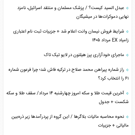
عبدل السید کیست؟ / پزشک مسلمان و منتقد اسرائیل، نامزد
همسویی عربستان با سنتکام علیه متحدان ایران
نهایی دموکرات‌ها در میشیگان
ترامپ و توهم خلع سلاح حماس
شرایط فروش نیسان وانت اعلام شد + جزییات ثبت نام اعتباری
زامیاد EX مرداد ۱۴۰۵
چرا کویت به دنبال شریک امنیتی جدید است؟
ماجرای خودآزاری پرز هیلتون در لایو تیک تاک
اعتراف غرب به قدرت ایران در تثبیت معادلات
راز شماره پیراهن محمد صلاح در ترکیه فاش شد؛ چرا فرعون شماره
خطای راهبردی ترامپ مقابل برزیل
۶۱ را انتخاب کرد؟
متن و حاشیه سفر نتانیاهو به آمریکا
آخرین قیمت طلا و سکه امروز چهارشنبه ۱۴ مرداد/ سقف طلا و سکه
شکست + جدول
نحوه محاسبه مالیات بلاگر‌ها / این گروه از پردرآمد‌ها زیر ذره‌بین
مالیاتی + جزییات