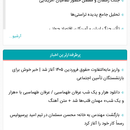
جنگ رمضان و معضل حضور نظامیان آمریکایی
تحلیل جامع پدیده تراستی‌ها
تأثیر جنگ ایران و آمریکا بر اقتصاد جهانی
آرشیو...
تخریب پل‌ها در اوکراین و فروپاشی روایت دوگانه غرب
پرطرفدارترین اخبار
اربعین، کابوس مشترک تل‌آویو-واشنگتن
واریز مابه‌التفاوت حقوق فروردین ۱۴۰۵ آغاز شد | خبر خوش برای
برنامه هفتم توسعه در نقطه کور سیاستگذاری
بازنشستگان تأمین اجتماعی
کنوانسیون دریای خزر در راستای منافع ملی است؟
دانلود هزار و یک شب عرفان طهماسبی / عرفان طهماسبی با «هزار
اوکراین بازوی مخرب آمریکا در غرب آسیا
و یک شب» مهمان قلب‌ها شد + متن آهنگ
اهمیت راهبردی اردن برای آمریکا
بازگشت مهندس به خانه؛ محسن مسلمان در تیم امید پرسپولیس
رسماً کار خود را آغاز کرد
پیام، ظرفیت بالفعل‌نشده تجارت ایران