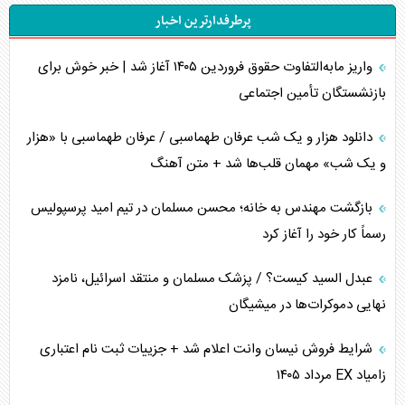
پرطرفدارترین اخبار
اربعین، کابوس مشترک تل‌آویو-واشنگتن
واریز مابه‌التفاوت حقوق فروردین ۱۴۰۵ آغاز شد | خبر خوش برای
برنامه هفتم توسعه در نقطه کور سیاستگذاری
بازنشستگان تأمین اجتماعی
کنوانسیون دریای خزر در راستای منافع ملی است؟
دانلود هزار و یک شب عرفان طهماسبی / عرفان طهماسبی با «هزار
اوکراین بازوی مخرب آمریکا در غرب آسیا
و یک شب» مهمان قلب‌ها شد + متن آهنگ
اهمیت راهبردی اردن برای آمریکا
بازگشت مهندس به خانه؛ محسن مسلمان در تیم امید پرسپولیس
رسماً کار خود را آغاز کرد
پیام، ظرفیت بالفعل‌نشده تجارت ایران
عبدل السید کیست؟ / پزشک مسلمان و منتقد اسرائیل، نامزد
همسویی عربستان با سنتکام علیه متحدان ایران
نهایی دموکرات‌ها در میشیگان
ترامپ و توهم خلع سلاح حماس
شرایط فروش نیسان وانت اعلام شد + جزییات ثبت نام اعتباری
زامیاد EX مرداد ۱۴۰۵
چرا کویت به دنبال شریک امنیتی جدید است؟