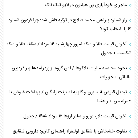
ماجرای خودآزاری پرز هیلتون در لایو تیک تاک
اعتراف غرب به قدرت ایران در تثبیت معادلات
راز شماره پیراهن محمد صلاح در ترکیه فاش شد؛ چرا فرعون شماره
خطای راهبردی ترامپ مقابل برزیل
۶۱ را انتخاب کرد؟
متن و حاشیه سفر نتانیاهو به آمریکا
آخرین قیمت طلا و سکه امروز چهارشنبه ۱۴ مرداد/ سقف طلا و سکه
شکست + جدول
نحوه محاسبه مالیات بلاگر‌ها / این گروه از پردرآمد‌ها زیر ذره‌بین
مالیاتی + جزییات
تبدیل قبوض آب، برق و گاز به اینترنت رایگان / پرداخت قبوض با
همراه من + راهنما
آخرین قیمت دلار، یورو و سایر ارز‌ها ۱۲ مرداد ۱۴۰۵ / جدول
تفاوت خشخاش با شقایق اولیفرا؛ راهنمای کاربرد دارویی شقایق