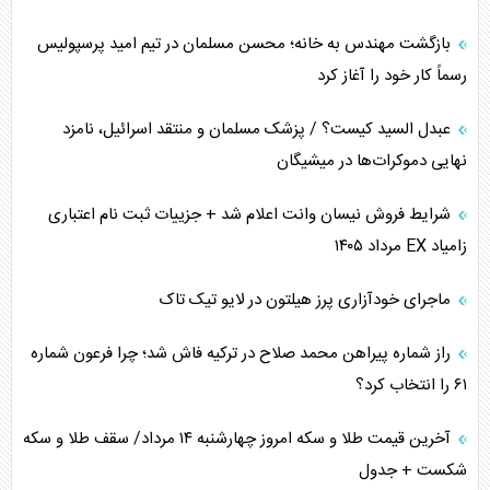
اهمیت راهبردی اردن برای آمریکا
بازگشت مهندس به خانه؛ محسن مسلمان در تیم امید پرسپولیس
رسماً کار خود را آغاز کرد
پیام، ظرفیت بالفعل‌نشده تجارت ایران
عبدل السید کیست؟ / پزشک مسلمان و منتقد اسرائیل، نامزد
همسویی عربستان با سنتکام علیه متحدان ایران
نهایی دموکرات‌ها در میشیگان
ترامپ و توهم خلع سلاح حماس
شرایط فروش نیسان وانت اعلام شد + جزییات ثبت نام اعتباری
زامیاد EX مرداد ۱۴۰۵
چرا کویت به دنبال شریک امنیتی جدید است؟
ماجرای خودآزاری پرز هیلتون در لایو تیک تاک
اعتراف غرب به قدرت ایران در تثبیت معادلات
راز شماره پیراهن محمد صلاح در ترکیه فاش شد؛ چرا فرعون شماره
خطای راهبردی ترامپ مقابل برزیل
۶۱ را انتخاب کرد؟
متن و حاشیه سفر نتانیاهو به آمریکا
آخرین قیمت طلا و سکه امروز چهارشنبه ۱۴ مرداد/ سقف طلا و سکه
شکست + جدول