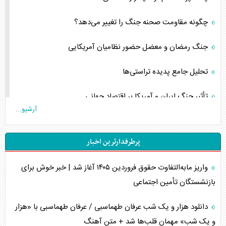
چگونه مقاومت صحنه جنگ را تغییر می‌دهد؟
جنگ رمضان و معضل حضور نظامیان آمریکایی
تحلیل جامع پدیده تراستی‌ها
تأثیر جنگ ایران و آمریکا بر اقتصاد جهانی
آرشیو...
تخریب پل‌ها در اوکراین و فروپاشی روایت دوگانه غرب
پرطرفدارترین اخبار
اربعین، کابوس مشترک تل‌آویو-واشنگتن
واریز مابه‌التفاوت حقوق فروردین ۱۴۰۵ آغاز شد | خبر خوش برای
برنامه هفتم توسعه در نقطه کور سیاستگذاری
بازنشستگان تأمین اجتماعی
کنوانسیون دریای خزر در راستای منافع ملی است؟
دانلود هزار و یک شب عرفان طهماسبی / عرفان طهماسبی با «هزار
اوکراین بازوی مخرب آمریکا در غرب آسیا
و یک شب» مهمان قلب‌ها شد + متن آهنگ