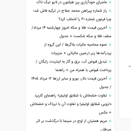
ماجرای خودآزاری پرز هیلتون در لایو تیک تاک
راز شماره پیراهن محمد صلاح در ترکیه فاش شد؛
چرا فرعون شماره ۶۱ را انتخاب کرد؟
آخرین قیمت طلا و سکه امروز چهارشنبه ۱۴ مرداد/
سقف طلا و سکه شکست + جدول
نحوه محاسبه مالیات بلاگر‌ها / این گروه از
پردرآمد‌ها زیر ذره‌بین مالیاتی + جزییات
تبدیل قبوض آب، برق و گاز به اینترنت رایگان /
ت.
پرداخت قبوض با همراه من + راهنما
آخرین قیمت دلار، یورو و سایر ارز‌ها ۱۲ مرداد ۱۴۰۵
/ جدول
تفاوت خشخاش با شقایق اولیفرا؛ راهنمای کاربرد
دارویی شقایق اولیفرا و تفاوت آن با تریاک و خشخاش
+ عکس
مریم همتیان از اوج در سینما تا درگذشت بر اثر
سرطان