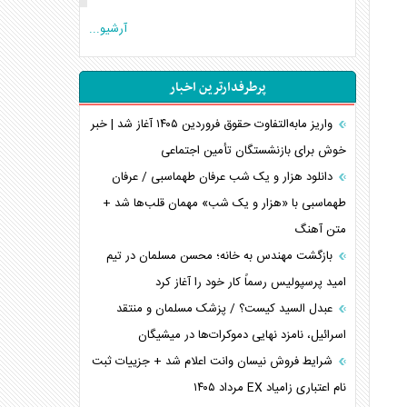
کنوانسیون دریای خزر در راستای منافع ملی است؟
آرشیو...
اوکراین بازوی مخرب آمریکا در غرب آسیا
اهمیت راهبردی اردن برای آمریکا
پرطرفدارترین اخبار
پیام، ظرفیت بالفعل‌نشده تجارت ایران
همسویی عربستان با سنتکام علیه متحدان ایران
واریز مابه‌التفاوت حقوق فروردین ۱۴۰۵ آغاز شد | خبر
ترامپ و توهم خلع سلاح حماس
خوش برای بازنشستگان تأمین اجتماعی
چرا کویت به دنبال شریک امنیتی جدید است؟
دانلود هزار و یک شب عرفان طهماسبی / عرفان
اعتراف غرب به قدرت ایران در تثبیت معادلات
طهماسبی با «هزار و یک شب» مهمان قلب‌ها شد +
متن آهنگ
خطای راهبردی ترامپ مقابل برزیل
متن و حاشیه سفر نتانیاهو به آمریکا
بازگشت مهندس به خانه؛ محسن مسلمان در تیم
امید پرسپولیس رسماً کار خود را آغاز کرد
عبدل السید کیست؟ / پزشک مسلمان و منتقد
اسرائیل، نامزد نهایی دموکرات‌ها در میشیگان
شرایط فروش نیسان وانت اعلام شد + جزییات ثبت
نام اعتباری زامیاد EX مرداد ۱۴۰۵