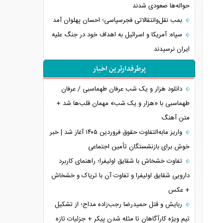
حواله‌ها صعودی شدند
بمب نقل‌وانتقالاتی فجرسپاسی؛ احسان پهلوان آمد
سپاه: آمریکا و اسرائیل به اهداف خود در جنگ علیه
ایران نرسیدند
پرطرفدارترین اخبار
دانلود هزار و یک شب عرفان طهماسبی / عرفان
طهماسبی با «هزار و یک شب» مهمان قلب‌ها شد +
متن آهنگ
واریز مابه‌التفاوت حقوق فروردین ۱۴۰۵ آغاز شد | خبر
خوش برای بازنشستگان تأمین اجتماعی
تفاوت خشخاش با شقایق اولیفرا؛ راهنمای کاربرد
دارویی شقایق اولیفرا و تفاوت آن با تریاک و خشخاش
+ عکس
ربایش و قتل حمیدرضا رجب‌زاده مداح؛ از تشکیل
تیم ویژه کارآگاهان تا مثله شدن پیکر + جزئیات تازه