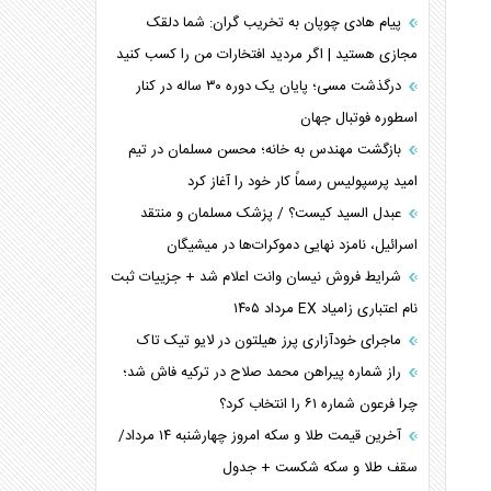
پیام هادی چوپان به تخریب گران: شما دلقک
مجازی هستید | اگر مردید افتخارات من را کسب کنید
درگذشت مسی؛ پایان یک دوره ۳۰ ساله در کنار
اسطوره فوتبال جهان
بازگشت مهندس به خانه؛ محسن مسلمان در تیم
امید پرسپولیس رسماً کار خود را آغاز کرد
عبدل السید کیست؟ / پزشک مسلمان و منتقد
اسرائیل، نامزد نهایی دموکرات‌ها در میشیگان
شرایط فروش نیسان وانت اعلام شد + جزییات ثبت
نام اعتباری زامیاد EX مرداد ۱۴۰۵
ماجرای خودآزاری پرز هیلتون در لایو تیک تاک
راز شماره پیراهن محمد صلاح در ترکیه فاش شد؛
چرا فرعون شماره ۶۱ را انتخاب کرد؟
آخرین قیمت طلا و سکه امروز چهارشنبه ۱۴ مرداد/
سقف طلا و سکه شکست + جدول