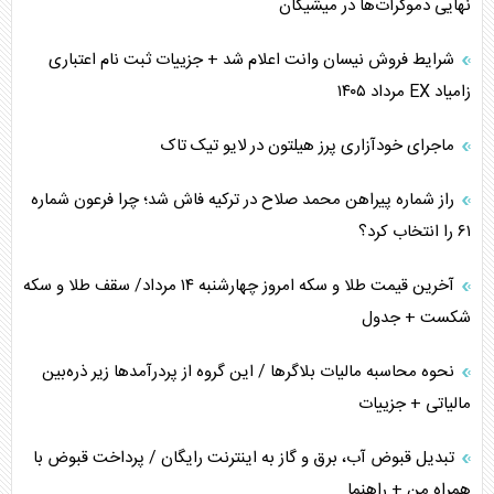
نهایی دموکرات‌ها در میشیگان
اهمیت راهبردی اردن برای آمریکا
شرایط فروش نیسان وانت اعلام شد + جزییات ثبت نام اعتباری
زامیاد EX مرداد ۱۴۰۵
پیام، ظرفیت بالفعل‌نشده تجارت ایران
ماجرای خودآزاری پرز هیلتون در لایو تیک تاک
همسویی عربستان با سنتکام علیه متحدان ایران
راز شماره پیراهن محمد صلاح در ترکیه فاش شد؛ چرا فرعون شماره
ترامپ و توهم خلع سلاح حماس
۶۱ را انتخاب کرد؟
چرا کویت به دنبال شریک امنیتی جدید است؟
آخرین قیمت طلا و سکه امروز چهارشنبه ۱۴ مرداد/ سقف طلا و سکه
شکست + جدول
نحوه محاسبه مالیات بلاگر‌ها / این گروه از پردرآمد‌ها زیر ذره‌بین
مالیاتی + جزییات
تبدیل قبوض آب، برق و گاز به اینترنت رایگان / پرداخت قبوض با
همراه من + راهنما