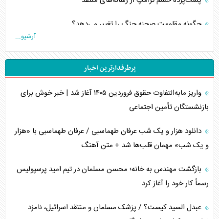
پشت‌پرده خشم ترامپ از رسانه‌های منتقد
چگونه مقاومت صحنه جنگ را تغییر می‌دهد؟
آرشیو...
جنگ رمضان و معضل حضور نظامیان آمریکایی
پرطرفدارترین اخبار
تحلیل جامع پدیده تراستی‌ها
واریز مابه‌التفاوت حقوق فروردین ۱۴۰۵ آغاز شد | خبر خوش برای
تأثیر جنگ ایران و آمریکا بر اقتصاد جهانی
بازنشستگان تأمین اجتماعی
تخریب پل‌ها در اوکراین و فروپاشی روایت دوگانه غرب
دانلود هزار و یک شب عرفان طهماسبی / عرفان طهماسبی با «هزار
اربعین، کابوس مشترک تل‌آویو-واشنگتن
و یک شب» مهمان قلب‌ها شد + متن آهنگ
برنامه هفتم توسعه در نقطه کور سیاستگذاری
بازگشت مهندس به خانه؛ محسن مسلمان در تیم امید پرسپولیس
رسماً کار خود را آغاز کرد
کنوانسیون دریای خزر در راستای منافع ملی است؟
عبدل السید کیست؟ / پزشک مسلمان و منتقد اسرائیل، نامزد
اوکراین بازوی مخرب آمریکا در غرب آسیا