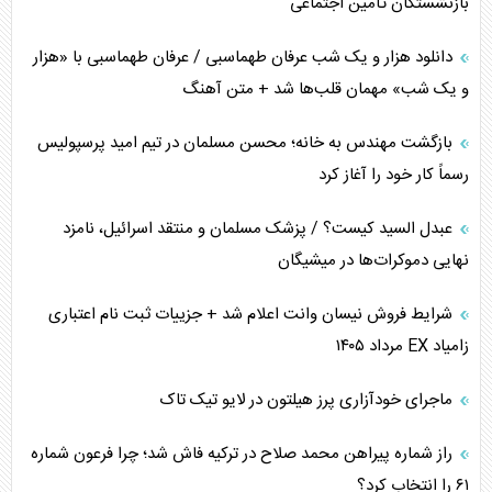
بازنشستگان تأمین اجتماعی
همسویی عربستان با سنتکام علیه متحدان ایران
دانلود هزار و یک شب عرفان طهماسبی / عرفان طهماسبی با «هزار
ترامپ و توهم خلع سلاح حماس
و یک شب» مهمان قلب‌ها شد + متن آهنگ
چرا کویت به دنبال شریک امنیتی جدید است؟
بازگشت مهندس به خانه؛ محسن مسلمان در تیم امید پرسپولیس
رسماً کار خود را آغاز کرد
اعتراف غرب به قدرت ایران در تثبیت معادلات
عبدل السید کیست؟ / پزشک مسلمان و منتقد اسرائیل، نامزد
خطای راهبردی ترامپ مقابل برزیل
نهایی دموکرات‌ها در میشیگان
متن و حاشیه سفر نتانیاهو به آمریکا
شرایط فروش نیسان وانت اعلام شد + جزییات ثبت نام اعتباری
زامیاد EX مرداد ۱۴۰۵
نقش راهبردی ایران در دیپلماسی غذایی جهان
ماجرای خودآزاری پرز هیلتون در لایو تیک تاک
فضای مجازی، چالش تربیتی خانواده‌ها
راز شماره پیراهن محمد صلاح در ترکیه فاش شد؛ چرا فرعون شماره
پیامدهای خطرناک حمله اوکراین به کشتی ایرانی
۶۱ را انتخاب کرد؟