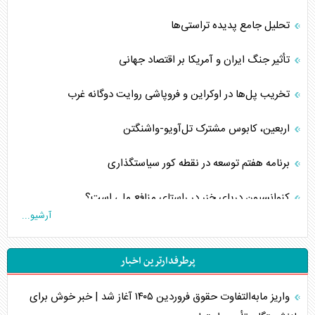
تحلیل جامع پدیده تراستی‌ها
تأثیر جنگ ایران و آمریکا بر اقتصاد جهانی
تخریب پل‌ها در اوکراین و فروپاشی روایت دوگانه غرب
اربعین، کابوس مشترک تل‌آویو-واشنگتن
برنامه هفتم توسعه در نقطه کور سیاستگذاری
کنوانسیون دریای خزر در راستای منافع ملی است؟
آرشیو...
اوکراین بازوی مخرب آمریکا در غرب آسیا
پرطرفدارترین اخبار
اهمیت راهبردی اردن برای آمریکا
واریز مابه‌التفاوت حقوق فروردین ۱۴۰۵ آغاز شد | خبر خوش برای
پیام، ظرفیت بالفعل‌نشده تجارت ایران