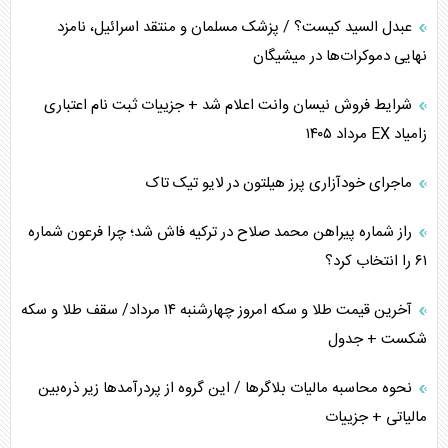
عبدل السید کیست؟ / پزشک مسلمان و منتقد اسرائیل، نامزد
اوکراین بازوی مخرب آمریکا در غرب آسیا
نهایی دموکرات‌ها در میشیگان
اهمیت راهبردی اردن برای آمریکا
شرایط فروش نیسان وانت اعلام شد + جزییات ثبت نام اعتباری
زامیاد EX مرداد ۱۴۰۵
پیام، ظرفیت بالفعل‌نشده تجارت ایران
ماجرای خودآزاری پرز هیلتون در لایو تیک تاک
همسویی عربستان با سنتکام علیه متحدان ایران
راز شماره پیراهن محمد صلاح در ترکیه فاش شد؛ چرا فرعون شماره
ترامپ و توهم خلع سلاح حماس
۶۱ را انتخاب کرد؟
چرا کویت به دنبال شریک امنیتی جدید است؟
آخرین قیمت طلا و سکه امروز چهارشنبه ۱۴ مرداد/ سقف طلا و سکه
شکست + جدول
نحوه محاسبه مالیات بلاگر‌ها / این گروه از پردرآمد‌ها زیر ذره‌بین
مالیاتی + جزییات