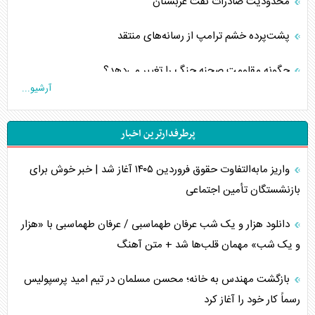
محدودیت صادرات نفت عربستان
پشت‌پرده خشم ترامپ از رسانه‌های منتقد
چگونه مقاومت صحنه جنگ را تغییر می‌دهد؟
آرشیو...
جنگ رمضان و معضل حضور نظامیان آمریکایی
پرطرفدارترین اخبار
تحلیل جامع پدیده تراستی‌ها
واریز مابه‌التفاوت حقوق فروردین ۱۴۰۵ آغاز شد | خبر خوش برای
تأثیر جنگ ایران و آمریکا بر اقتصاد جهانی
بازنشستگان تأمین اجتماعی
تخریب پل‌ها در اوکراین و فروپاشی روایت دوگانه غرب
دانلود هزار و یک شب عرفان طهماسبی / عرفان طهماسبی با «هزار
اربعین، کابوس مشترک تل‌آویو-واشنگتن
و یک شب» مهمان قلب‌ها شد + متن آهنگ
برنامه هفتم توسعه در نقطه کور سیاستگذاری
بازگشت مهندس به خانه؛ محسن مسلمان در تیم امید پرسپولیس
رسماً کار خود را آغاز کرد
کنوانسیون دریای خزر در راستای منافع ملی است؟