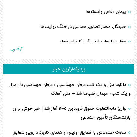
پیمان دفاعی‌ وابسته‌ها
خبرنگار، معمار تصاویر حماسی در جنگ روایت‌ها
خطر تسلیحات اتمی آمریکا برای جهان
آرشیو...
چگونه عربستان برابر ایران دچار خطای محاسباتی شد؟
پرطرفدارترین اخبار
جاده ابریشم فضایی/ نفوذ راهبردی و فرازمینی چین
دانلود هزار و یک شب عرفان طهماسبی / عرفان طهماسبی با «هزار
انصارالله و تثبیت معادله «محاصره برابر محاصره»
و یک شب» مهمان قلب‌ها شد + متن آهنگ
خبرنگار، خط مقدم جبهه روایت و پاسدار انسجام ملی
واریز مابه‌التفاوت حقوق فروردین ۱۴۰۵ آغاز شد | خبر خوش برای
مصالحه نافرجام سعودی – اماراتی
بازنشستگان تأمین اجتماعی
محدودیت صادرات نفت عربستان
تفاوت خشخاش با شقایق اولیفرا؛ راهنمای کاربرد دارویی شقایق