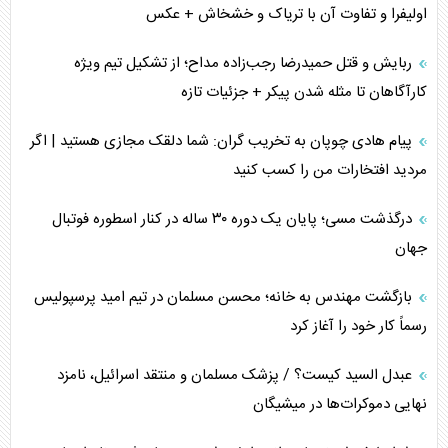
اولیفرا و تفاوت آن با تریاک و خشخاش + عکس
پشت‌پرده خشم ترامپ از رسانه‌های منتقد
ربایش و قتل حمیدرضا رجب‌زاده مداح؛ از تشکیل تیم ویژه
چگونه مقاومت صحنه جنگ را تغییر می‌دهد؟
کارآگاهان تا مثله شدن پیکر + جزئیات تازه
جنگ رمضان و معضل حضور نظامیان آمریکایی
پیام هادی چوپان به تخریب گران: شما دلقک مجازی هستید | اگر
مردید افتخارات من را کسب کنید
تحلیل جامع پدیده تراستی‌ها
درگذشت مسی؛ پایان یک دوره ۳۰ ساله در کنار اسطوره فوتبال
تأثیر جنگ ایران و آمریکا بر اقتصاد جهانی
جهان
تخریب پل‌ها در اوکراین و فروپاشی روایت دوگانه غرب
بازگشت مهندس به خانه؛ محسن مسلمان در تیم امید پرسپولیس
اربعین، کابوس مشترک تل‌آویو-واشنگتن
رسماً کار خود را آغاز کرد
عبدل السید کیست؟ / پزشک مسلمان و منتقد اسرائیل، نامزد
نهایی دموکرات‌ها در میشیگان