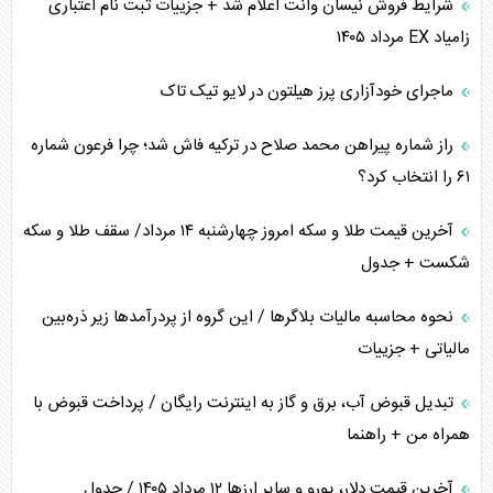
شرایط فروش نیسان وانت اعلام شد + جزییات ثبت نام اعتباری
زامیاد EX مرداد ۱۴۰۵
ماجرای خودآزاری پرز هیلتون در لایو تیک تاک
راز شماره پیراهن محمد صلاح در ترکیه فاش شد؛ چرا فرعون شماره
۶۱ را انتخاب کرد؟
آخرین قیمت طلا و سکه امروز چهارشنبه ۱۴ مرداد/ سقف طلا و سکه
شکست + جدول
نحوه محاسبه مالیات بلاگر‌ها / این گروه از پردرآمد‌ها زیر ذره‌بین
مالیاتی + جزییات
تبدیل قبوض آب، برق و گاز به اینترنت رایگان / پرداخت قبوض با
همراه من + راهنما
آخرین قیمت دلار، یورو و سایر ارز‌ها ۱۲ مرداد ۱۴۰۵ / جدول