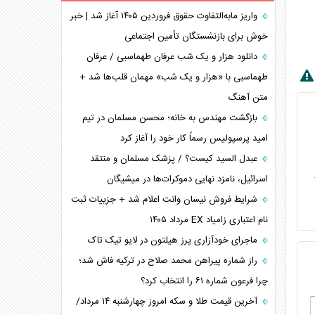
همسویی عربستان با سنتکام علیه متحدان ایران
واریز مابه‌التفاوت حقوق فروردین ۱۴۰۵ آغاز شد | خبر
ترامپ و توهم خلع سلاح حماس
خوش برای بازنشستگان تأمین اجتماعی
چرا کویت به دنبال شریک امنیتی جدید است؟
دانلود هزار و یک شب عرفان طهماسبی / عرفان
اعتراف غرب به قدرت ایران در تثبیت معادلات
طهماسبی با «هزار و یک شب» مهمان قلب‌ها شد +
متن آهنگ
خطای راهبردی ترامپ مقابل برزیل
متن و حاشیه سفر نتانیاهو به آمریکا
بازگشت مهندس به خانه؛ محسن مسلمان در تیم
امید پرسپولیس رسماً کار خود را آغاز کرد
عبدل السید کیست؟ / پزشک مسلمان و منتقد
اسرائیل، نامزد نهایی دموکرات‌ها در میشیگان
شرایط فروش نیسان وانت اعلام شد + جزییات ثبت
نام اعتباری زامیاد EX مرداد ۱۴۰۵
ماجرای خودآزاری پرز هیلتون در لایو تیک تاک
راز شماره پیراهن محمد صلاح در ترکیه فاش شد؛
چرا فرعون شماره ۶۱ را انتخاب کرد؟
آخرین قیمت طلا و سکه امروز چهارشنبه ۱۴ مرداد/