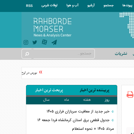
پیوندها
جستجو
آرشیو
آب و هوا
اوقات شرعی
RSS
نشریات
بورس در اوج؛ شاخص‌های بورس به 
پربیننده ترین اخبار
پربحث ترین اخبار
روز
هفته
ماه
سال
خبر جدید از معافیت سربازان فراری ۱۴۰۵
جدول قطعی برق استان کرمانشاه فردا جمعه ۱۶
مرداد ۱۴۰۵ + نحوه استعلام