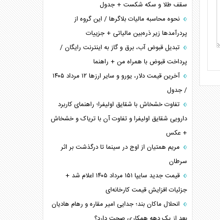
سقف طلا و سکه شکست + جدول
نحوه محاسبه مالیات بلاگر‌ها / این گروه از
پردرآمد‌ها زیر ذره‌بین مالیاتی + جزییات
تبدیل قبوض آب، برق و گاز به اینترنت رایگان /
پرداخت قبوض با همراه من + راهنما
آخرین قیمت دلار، یورو و سایر ارز‌ها ۱۲ مرداد ۱۴۰۵
/ جدول
تفاوت خشخاش با شقایق اولیفرا؛ راهنمای کاربرد
دارویی شقایق اولیفرا و تفاوت آن با تریاک و خشخاش
+ عکس
مریم همتیان از اوج در سینما تا درگذشت بر اثر
سرطان
قیمت جدید سایپا ۱۵۱ مرداد ۱۴۰۵ اعلام شد +
جزئیات افزایش قیمت کارخانه‌ای
انحلال ماکان بند؛ جدایی امیر مقاره و رهام هادیان
بعد از یک دهه همکاری صحت دارد؟