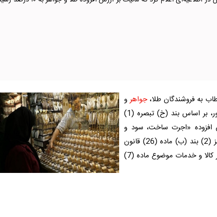
اتاق اصناف ایران در اطلاعیه‌ای اعلام کرد که مالیات بر ارزش افزوده طلا و جواهر به 
طاب به فروشندگان
طلا
،
جواهر
و
پلاتین اعلام کرد: بر اساس اعلام سازمان امور مالیاتی کشور، بر اساس بند (خ) تبصره (1)
یات بر ارزش افزوده «اجرت ساخت، سود و
و پلاتین موضوع جز (2) بند (ب) ماده (26) قانون
مالیات بر ارزش افزوده» از ابتدای سال 1404 همچون سایر کالا و خدمات موضوع ماده (7)