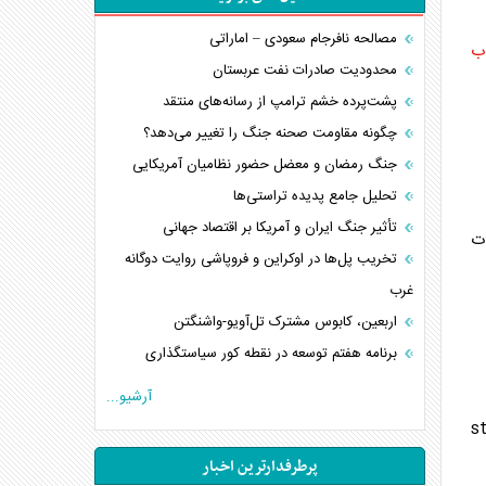
مصالحه نافرجام سعودی – اماراتی
ب
محدودیت صادرات نفت عربستان
پشت‌پرده خشم ترامپ از رسانه‌های منتقد
چگونه مقاومت صحنه جنگ را تغییر می‌دهد؟
جنگ رمضان و معضل حضور نظامیان آمریکایی
تحلیل جامع پدیده تراستی‌ها
تأثیر جنگ ایران و آمریکا بر اقتصاد جهانی
ات
تخریب پل‌ها در اوکراین و فروپاشی روایت دوگانه
غرب
اربعین، کابوس مشترک تل‌آویو-واشنگتن
برنامه هفتم توسعه در نقطه کور سیاستگذاری
کنوانسیون دریای خزر در راستای منافع ملی است؟
آرشیو...
اوکراین بازوی مخرب آمریکا در غرب آسیا
stuffid.tax.g
اهمیت راهبردی اردن برای آمریکا
پرطرفدارترین اخبار
پیام، ظرفیت بالفعل‌نشده تجارت ایران