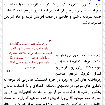
سرمایه گذاری
، نقشی حیاتی در رشد
تولید
و افزایش
صادرات
داشته و
لازم است قبل از هر چیز الزامات
سرمایه گذاری
فراهم شده تا شاهد
جذب سرمایه داخلی و خارجی در جهت افزایش
تولید
و مآلا افزایش
صادرات
باشیم.
برای اینکه فقدان
سرمایه گذاری
در
تولید
صادرات
ی مشخص شود، کافی
است به تغییرات وزنی کالاهای
صادرات
ی
از جمله الزامات مهم می توان به
و وارداتی در سال ۱۴۰۳نسبت به 12
امنیت
سرمایه گذاری
(به ویژه در
ماهه منتهی به اسفندماه سال ۱۴۰۲
حوزه حفظ ارزش پول از طریق
توجه شود
کنترل تورم)، فراهم ساختن
زیرساخت های لازم به ویژه در حوزه لجستیک
صادرات
ی (با توجه به
ناترازی های موجود در بخشهای مختلف اقتصادی و بلا استفاده ماندن
بخشی از سرمایه ها)، ثبات در قوانین و مقررات (تغییرات پی در پی
مقررات خطر
سرمایه گذاری
را افزایش داده و سرمایه گذاران را به سمت
بازارهای با خطر کمتر رهنمون می کند) و استفاده از ظرفیت‌های بازار