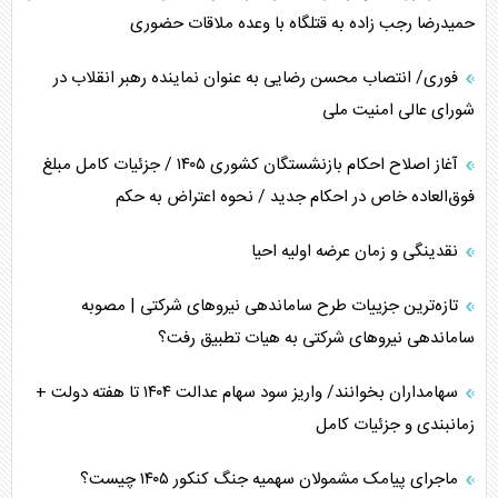
حمیدرضا رجب زاده به قتلگاه با وعده ملاقات حضوری
پشت‌پرده خشم ترامپ از رسانه‌های منتقد
فوری/ انتصاب محسن رضایی به عنوان نماینده رهبر انقلاب در
چگونه مقاومت صحنه جنگ را تغییر می‌دهد؟
شورای عالی امنیت ملی
جنگ رمضان و معضل حضور نظامیان آمریکایی
آغاز اصلاح احکام بازنشستگان کشوری ۱۴۰۵ / جزئیات کامل مبلغ
فوق‌العاده خاص در احکام جدید / نحوه اعتراض به حکم
نقدینگی و زمان عرضه اولیه احیا
تازه‌ترین جزییات طرح ساماندهی نیرو‌های شرکتی | مصوبه
ساماندهی نیرو‌های شرکتی به هیات تطبیق رفت؟
سهامداران بخوانند/ واریز سود سهام عدالت ۱۴۰۴ تا هفته دولت +
زمانبندی و جزئیات کامل
ماجرای پیامک مشمولان سهمیه جنگ کنکور ۱۴۰۵ چیست؟