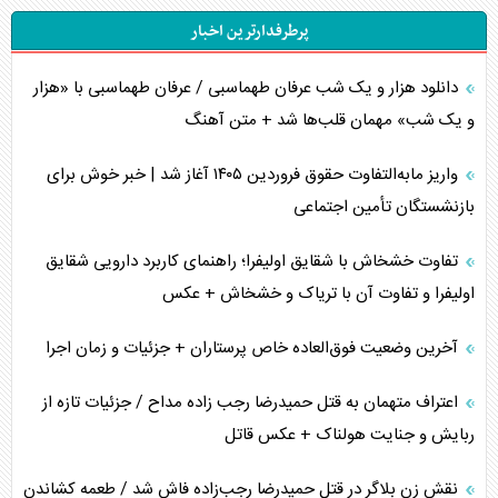
پرطرفدارترین اخبار
پیمان دفاعی‌ وابسته‌ها
دانلود هزار و یک شب عرفان طهماسبی / عرفان طهماسبی با «هزار
خبرنگار، معمار تصاویر حماسی در جنگ روایت‌ها
و یک شب» مهمان قلب‌ها شد + متن آهنگ
خطر تسلیحات اتمی آمریکا برای جهان
واریز مابه‌التفاوت حقوق فروردین ۱۴۰۵ آغاز شد | خبر خوش برای
چگونه عربستان برابر ایران دچار خطای محاسباتی شد؟
بازنشستگان تأمین اجتماعی
جاده ابریشم فضایی/ نفوذ راهبردی و فرازمینی چین
تفاوت خشخاش با شقایق اولیفرا؛ راهنمای کاربرد دارویی شقایق
اولیفرا و تفاوت آن با تریاک و خشخاش + عکس
انصارالله و تثبیت معادله «محاصره برابر محاصره»
آخرین وضعیت فوق‌العاده خاص پرستاران + جزئیات و زمان اجرا
خبرنگار، خط مقدم جبهه روایت و پاسدار انسجام ملی
اعتراف متهمان به قتل حمیدرضا رجب زاده مداح / جزئیات تازه از
مصالحه نافرجام سعودی – اماراتی
ربایش و جنایت هولناک + عکس قاتل
محدودیت صادرات نفت عربستان
نقش زن بلاگر در قتل حمیدرضا رجب‌زاده فاش شد / طعمه کشاندن