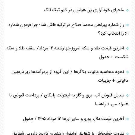
ماجرای خودآزاری پرز هیلتون در لایو تیک تاک
اعتراف غرب به قدرت ایران در تثبیت معادلات
راز شماره پیراهن محمد صلاح در ترکیه فاش شد؛ چرا فرعون شماره
خطای راهبردی ترامپ مقابل برزیل
۶۱ را انتخاب کرد؟
متن و حاشیه سفر نتانیاهو به آمریکا
آخرین قیمت طلا و سکه امروز چهارشنبه ۱۴ مرداد/ سقف طلا و سکه
شکست + جدول
نحوه محاسبه مالیات بلاگر‌ها / این گروه از پردرآمد‌ها زیر ذره‌بین
مالیاتی + جزییات
تبدیل قبوض آب، برق و گاز به اینترنت رایگان / پرداخت قبوض با
همراه من + راهنما
آخرین قیمت دلار، یورو و سایر ارز‌ها ۱۲ مرداد ۱۴۰۵ / جدول
تفاوت خشخاش با شقایق اولیفرا؛ راهنمای کاربرد دارویی شقایق