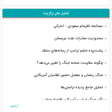
تحلیل های برگزیده
مصالحه نافرجام سعودی – اماراتی
محدودیت صادرات نفت عربستان
پشت‌پرده خشم ترامپ از رسانه‌های منتقد
چگونه مقاومت صحنه جنگ را تغییر می‌دهد؟
جنگ رمضان و معضل حضور نظامیان آمریکایی
تحلیل جامع پدیده تراستی‌ها
تأثیر جنگ ایران و آمریکا بر اقتصاد جهانی
آرشیو...
تخریب پل‌ها در اوکراین و فروپاشی روایت دوگانه غرب