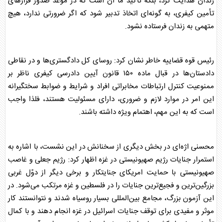
زندان هدایت کرد، بلکه تاکید ما آن است که در موعد صدور قرار‌های
تأمین کیفری، به گونه‌ای اتخاذ تدبیر شود که اگر ضرورتی ندارد، هیچ
متهمی به زندان فرستاده نشود.
رئیس
قوه قضاییه
خاطر نشان کرد: روسای کل دادگستری‌ها و در نقاطی
دادستان‌ها در قبال ماده ۱۵۰ قانون آیین دادرسی کیفری ناظر بر
ممنوعیت کنترل ارتباطات مخابراتی افراد و شرایط و ضوابط سختگیرانه
این امر در موارد لازم و ضروری، دارای مسئولیت هستند، فلذا واجب
است که به این مهم، اهتمام ویژه داشته باشند.
محسنی اژه‌ای در بخش دیگری از سخنانش در این نشست، با اشاره به
استمرار جنایات رژیم صهیونیستی در غزه اظهار کرد: رژیم جعلی و غاصب
صهیونیستی با حمایت امریکای جنایتکار و برخی دیگر از دوّل غربی
بزرگین‌ترین و فجیع‌ترین جنایات را در فلسطین و غزه مرتکب می‌شود. در
این آزمون بزرگ، مجامع بین‌المللی بسیار روسیاه شدند و نتوانستند کار
موثر و مفیدی برای توقف جنایات اسرائیل در غزه انجام دهند و با کمال