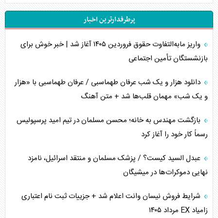
پرطرفدارترین اخبار
اربعین، کابوس مشترک تل‌آویو-واشنگتن
واریز مابه‌التفاوت حقوق فروردین ۱۴۰۵ آغاز شد | خبر خوش برای
برنامه هفتم توسعه در نقطه کور سیاستگذاری
بازنشستگان تأمین اجتماعی
کنوانسیون دریای خزر در راستای منافع ملی است؟
دانلود هزار و یک شب عرفان طهماسبی / عرفان طهماسبی با «هزار
اوکراین بازوی مخرب آمریکا در غرب آسیا
و یک شب» مهمان قلب‌ها شد + متن آهنگ
اهمیت راهبردی اردن برای آمریکا
بازگشت مهندس به خانه؛ محسن مسلمان در تیم امید پرسپولیس
رسماً کار خود را آغاز کرد
پیام، ظرفیت بالفعل‌نشده تجارت ایران
عبدل السید کیست؟ / پزشک مسلمان و منتقد اسرائیل، نامزد
همسویی عربستان با سنتکام علیه متحدان ایران
نهایی دموکرات‌ها در میشیگان
ترامپ و توهم خلع سلاح حماس
شرایط فروش نیسان وانت اعلام شد + جزییات ثبت نام اعتباری
زامیاد EX مرداد ۱۴۰۵
چرا کویت به دنبال شریک امنیتی جدید است؟