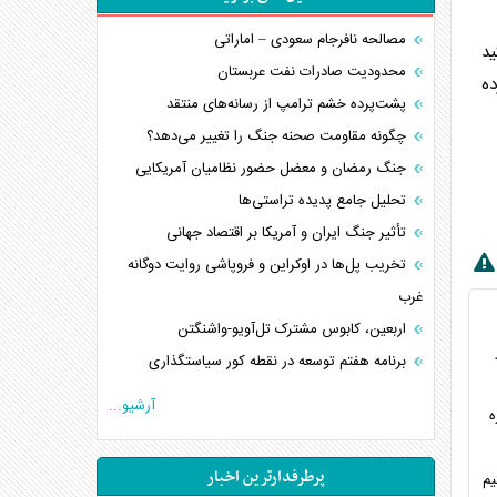
مصالحه نافرجام سعودی – اماراتی
د
محدودیت صادرات نفت عربستان
ده
پشت‌پرده خشم ترامپ از رسانه‌های منتقد
چگونه مقاومت صحنه جنگ را تغییر می‌دهد؟
جنگ رمضان و معضل حضور نظامیان آمریکایی
تحلیل جامع پدیده تراستی‌ها
تأثیر جنگ ایران و آمریکا بر اقتصاد جهانی
تخریب پل‌ها در اوکراین و فروپاشی روایت دوگانه
غرب
اربعین، کابوس مشترک تل‌آویو-واشنگتن
برنامه هفتم توسعه در نقطه کور سیاستگذاری
کنوانسیون دریای خزر در راستای منافع ملی است؟
آرشیو...
ه
اوکراین بازوی مخرب آمریکا در غرب آسیا
اهمیت راهبردی اردن برای آمریکا
پرطرفدارترین اخبار
یم
پیام، ظرفیت بالفعل‌نشده تجارت ایران