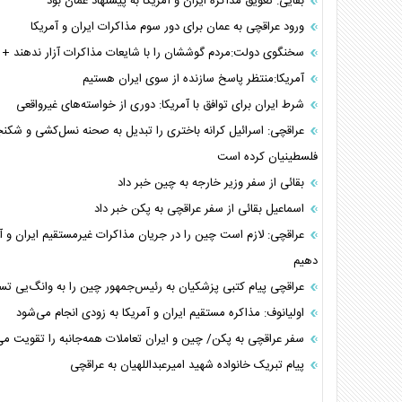
بقایی: تعویق مذاکره ایران و آمریکا به پیشنهاد عمان بود
ورود عراقچی به عمان برای دور سوم مذاکرات ایران و آمریکا
سخنگوی دولت:مردم گوششان را با شایعات مذاکرات آزار ندهند + ف
آمریکا:منتظر پاسخ سازنده از سوی ایران هستیم
شرط ایران برای توافق با آمریکا: دوری از خواسته‌های غیرواقعی
عراقچی: اسرائیل کرانه باختری را تبدیل به صحنه نسل‌کشی و شکنج
فلسطینیان کرده است
بقائی از سفر وزیر خارجه به چین خبر داد
اسماعیل بقائی از سفر عراقچی به پکن خبر داد
عراقچی: لازم است چین را در جریان مذاکرات غیرمستقیم ایران و آمر
دهیم
عراقچی پیام کتبی پزشکیان به رئیس‌جمهور چین را به وانگ‌یی تسل
اولیانوف: مذاکره مستقیم ایران و آمریکا به زودی انجام می‌شود
سفر عراقچی به پکن/ چین و ایران تعاملات همه‌جانبه را تقویت می‌
پیام تبریک خانواده شهید امیرعبداللهیان به عراقچی