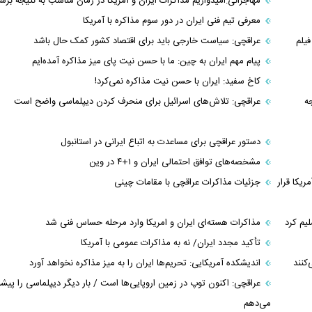
مهاجرانی:امیدواریم مذاکرات ایران و آمریکا در زمان مناسب به نتیجه برس
معرفی تیم فنی ایران در دور سوم مذاکره با آمریکا
یلم
عراقچی: سیاست خارجی باید برای اقتصاد کشور کمک حال باشد
پیام مهم ایران به چین: ما با حسن نیت پای میز مذاکره آمده‌ایم
کاخ سفید: ایران با حسن نیت مذاکره نمی‌کرد!
ه
عراقچی: تلاش‌های اسرائیل برای منحرف کردن دیپلماسی واضح است
دستور عراقچی برای مساعدت به اتباع ایرانی در استانبول
مشخصه‌های توافق احتمالی ایران و ۱+۴ در وین
یکا قرار
جزئیات مذاکرات عراقچی با مقامات چینی
یم کرد
مذاکرات هسته‌ای ایران و امریکا وارد مرحله حساس فنی شد
تأکید مجدد ایران/ نه به مذاکرات عمومی با آمریکا
کنند
اندیشکده آمریکایی: تحریم‌ها ایران را به میز مذاکره نخواهد آورد
عراقچی: اکنون توپ در زمین اروپایی‌ها است / بار دیگر دیپلماسی را پیشن
می‌دهم