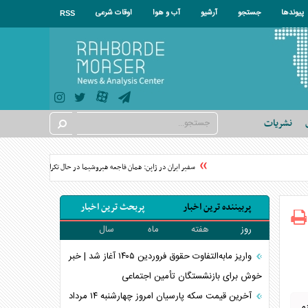
پیوندها
جستجو
آرشیو
آب و هوا
اوقات شرعی
RSS
نشریات
سفیر ایران در ژاپن: همان فاجعه هیروشیما در حال تکرار است
حزب‌الل
پربیننده ترین اخبار
پربحث ترین اخبار
روز
هفته
ماه
سال
واریز مابه‌التفاوت حقوق فروردین ۱۴۰۵ آغاز شد | خبر
خوش برای بازنشستگان تأمین اجتماعی
آخرین قیمت سکه پارسیان امروز چهارشنبه ۱۴ مرداد