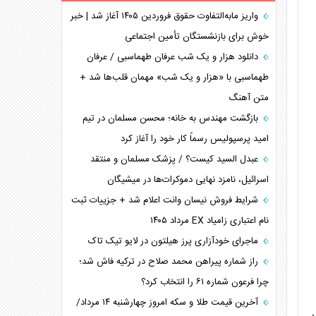
همسویی عربستان با سنتکام علیه متحدان ایران
واریز مابه‌التفاوت حقوق فروردین ۱۴۰۵ آغاز شد | خبر
ترامپ و توهم خلع سلاح حماس
خوش برای بازنشستگان تأمین اجتماعی
چرا کویت به دنبال شریک امنیتی جدید است؟
دانلود هزار و یک شب عرفان طهماسبی / عرفان
اعتراف غرب به قدرت ایران در تثبیت معادلات
طهماسبی با «هزار و یک شب» مهمان قلب‌ها شد +
متن آهنگ
خطای راهبردی ترامپ مقابل برزیل
متن و حاشیه سفر نتانیاهو به آمریکا
بازگشت مهندس به خانه؛ محسن مسلمان در تیم
امید پرسپولیس رسماً کار خود را آغاز کرد
عبدل السید کیست؟ / پزشک مسلمان و منتقد
اسرائیل، نامزد نهایی دموکرات‌ها در میشیگان
شرایط فروش نیسان وانت اعلام شد + جزییات ثبت
نام اعتباری زامیاد EX مرداد ۱۴۰۵
ماجرای خودآزاری پرز هیلتون در لایو تیک تاک
راز شماره پیراهن محمد صلاح در ترکیه فاش شد؛
چرا فرعون شماره ۶۱ را انتخاب کرد؟
آخرین قیمت طلا و سکه امروز چهارشنبه ۱۴ مرداد/