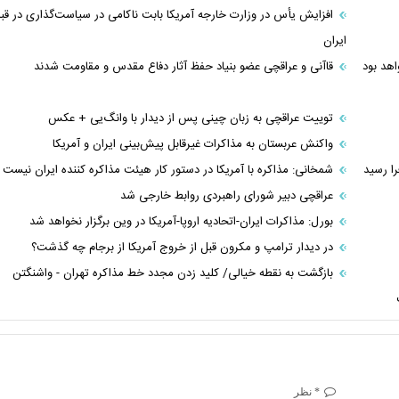
افزایش یأس در وزارت خارجه آمریکا بابت ناکامی در سیاست‌گذاری در قبا
ایران
اهد بود
قاآنی و عراقچی عضو بنیاد حفظ آثار دفاع مقدس و مقاومت شدند
توییت عراقچی به زبان چینی پس از دیدار با وانگ‌یی + عکس
واکنش عربستان به مذاکرات غیرقابل پیش‌بینی ایران و آمریکا
شمخانی: مذاکره با آمریکا در دستور کار هیئت مذاکره کننده ایران نیست
عراقچی دبیر شورای راهبردی روابط خارجی شد
بورل: مذاکرات ایران-اتحادیه اروپا-آمریکا در وین برگزار نخواهد شد
در دیدار ترامپ و مکرون قبل از خروج آمریکا از برجام چه گذشت؟
بازگشت به نقطه خیالی/ کلید زدن مجدد خط مذاکره تهران - واشنگتن
* نظر