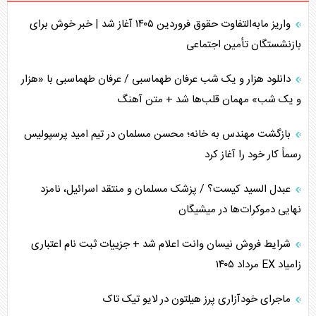
واریز مابه‌التفاوت حقوق فروردین ۱۴۰۵ آغاز شد | خبر خوش برای
تأثیر جنگ ایران و آمریکا بر اقتصاد جهانی
بازنشستگان تأمین اجتماعی
تخریب پل‌ها در اوکراین و فروپاشی روایت دوگانه غرب
دانلود هزار و یک شب عرفان طهماسبی / عرفان طهماسبی با «هزار
اربعین، کابوس مشترک تل‌آویو-واشنگتن
و یک شب» مهمان قلب‌ها شد + متن آهنگ
برنامه هفتم توسعه در نقطه کور سیاستگذاری
بازگشت مهندس به خانه؛ محسن مسلمان در تیم امید پرسپولیس
رسماً کار خود را آغاز کرد
کنوانسیون دریای خزر در راستای منافع ملی است؟
عبدل السید کیست؟ / پزشک مسلمان و منتقد اسرائیل، نامزد
اوکراین بازوی مخرب آمریکا در غرب آسیا
نهایی دموکرات‌ها در میشیگان
اهمیت راهبردی اردن برای آمریکا
شرایط فروش نیسان وانت اعلام شد + جزییات ثبت نام اعتباری
زامیاد EX مرداد ۱۴۰۵
پیام، ظرفیت بالفعل‌نشده تجارت ایران
ماجرای خودآزاری پرز هیلتون در لایو تیک تاک
همسویی عربستان با سنتکام علیه متحدان ایران