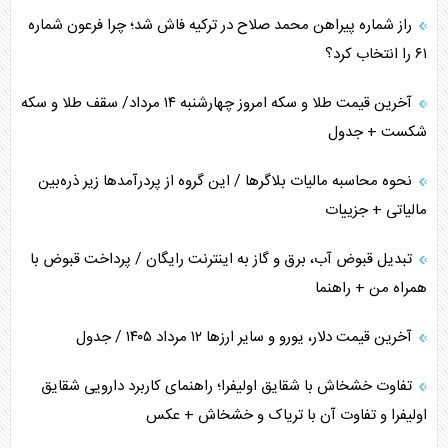
راز شماره پیراهن محمد صلاح در ترکیه فاش شد؛ چرا فرعون شماره
ترامپ و توهم خلع سلاح حماس
۶۱ را انتخاب کرد؟
چرا کویت به دنبال شریک امنیتی جدید است؟
آخرین قیمت طلا و سکه امروز چهارشنبه ۱۴ مرداد/ سقف طلا و سکه
شکست + جدول
نحوه محاسبه مالیات بلاگر‌ها / این گروه از پردرآمد‌ها زیر ذره‌بین
مالیاتی + جزییات
تبدیل قبوض آب، برق و گاز به اینترنت رایگان / پرداخت قبوض با
همراه من + راهنما
آخرین قیمت دلار، یورو و سایر ارز‌ها ۱۲ مرداد ۱۴۰۵ / جدول
تفاوت خشخاش با شقایق اولیفرا؛ راهنمای کاربرد دارویی شقایق
اولیفرا و تفاوت آن با تریاک و خشخاش + عکس