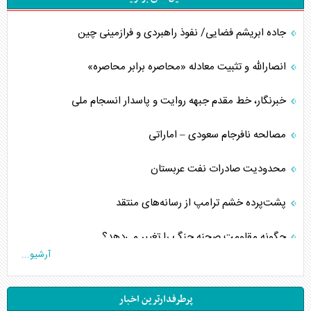
جاده ابریشم فضایی/ نفوذ راهبردی و فرازمینی چین
انصارالله و تثبیت معادله «محاصره برابر محاصره»
خبرنگار، خط مقدم جبهه روایت و پاسدار انسجام ملی
مصالحه نافرجام سعودی – اماراتی
محدودیت صادرات نفت عربستان
پشت‌پرده خشم ترامپ از رسانه‌های منتقد
چگونه مقاومت صحنه جنگ را تغییر می‌دهد؟
آرشیو...
جنگ رمضان و معضل حضور نظامیان آمریکایی
پرطرفدارترین اخبار
تحلیل جامع پدیده تراستی‌ها